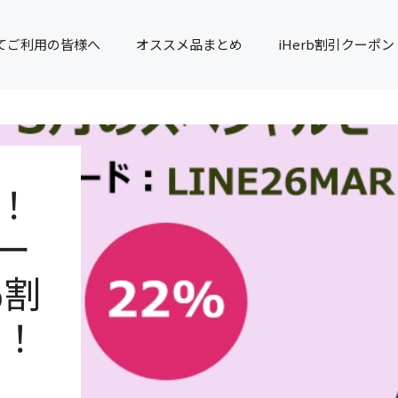
てご利用の皆様へ
オススメ品まとめ
iHerb割引クーポン
で！
クー
％割
す！