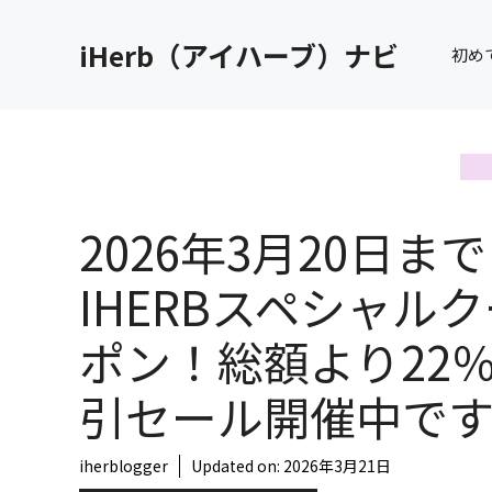
コ
ン
iHerb（アイハーブ）ナビ
初め
テ
ン
ツ
へ
ス
キ
2026年3月20日ま
ッ
プ
IHERBスペシャル
ポン！総額より22
引セール開催中で
iherblogger
Updated on:
2026年3月21日