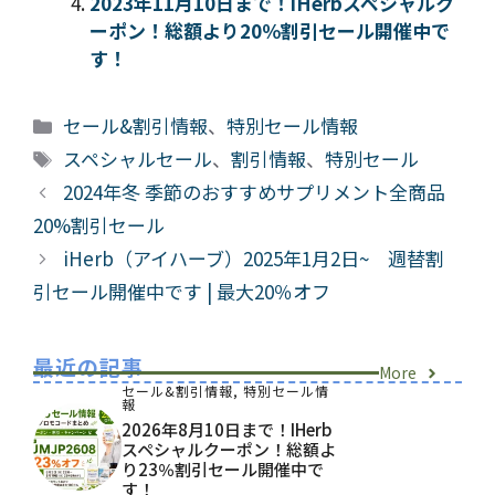
2023年11月10日まで！iHerbスペシャルク
ーポン！総額より20％割引セール開催中で
す！
カ
セール&割引情報
、
特別セール情報
テ
タ
スペシャルセール
、
割引情報
、
特別セール
ゴ
グ
2024年冬 季節のおすすめサプリメント全商品
リ
20%割引セール
ー
iHerb（アイハーブ）2025年1月2日~ 週替割
引セール開催中です | 最大20％オフ
最近の記事
More
セール&割引情報
,
特別セール情
報
2026年8月10日まで！iHerb
スペシャルクーポン！総額よ
り23％割引セール開催中で
す！