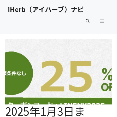
コ
iHerb（アイハーブ）ナビ
ン
テ
メ
ン
ツ
へ
ニ
ス
キ
ュ
ッ
プ
ー
2025年1月3日ま