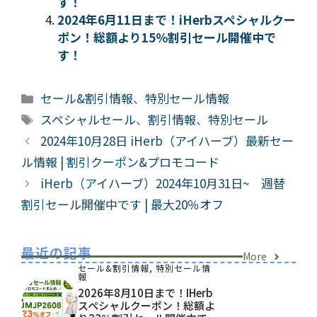
す！
2024年6月11日まで！iHerbスペシャルクー
ポン！総額より15％割引セール開催中で
す！
カ
セール&割引情報
、
特別セール情報
テ
タ
スペシャルセール
、
割引情報
、
特別セール
ゴ
グ
2024年10月28日 iHerb（アイハーブ）最新セー
リ
ル情報 | 割引クーポン&プロモコード
ー
iHerb（アイハーブ）2024年10月31日~ 週替
割引セール開催中です | 最大20％オフ
最近の記事
More
セール&割引情報
,
特別セール情
報
2026年8月10日まで！iHerb
スペシャルクーポン！総額よ