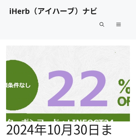
コ
iHerb（アイハーブ）ナビ
ン
テ
メ
ン
ツ
へ
ニ
ス
キ
ュ
ッ
プ
ー
2024年10月30日ま