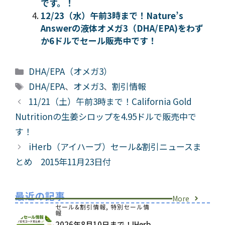
です。！
12/23（水）午前3時まで！Nature’s
Answerの液体オメガ3（DHA/EPA)をわず
か6ドルでセール販売中です！
カ
DHA/EPA（オメガ3）
テ
タ
DHA/EPA
、
オメガ3
、
割引情報
ゴ
グ
11/21（土）午前3時まで！California Gold
リ
Nutritionの生姜シロップを4.95ドルで販売中で
ー
す！
iHerb（アイハーブ）セール&割引ニュースま
とめ 2015年11月23日付
最近の記事
More
セール&割引情報
,
特別セール情
報
2026年8月10日まで！iHerb