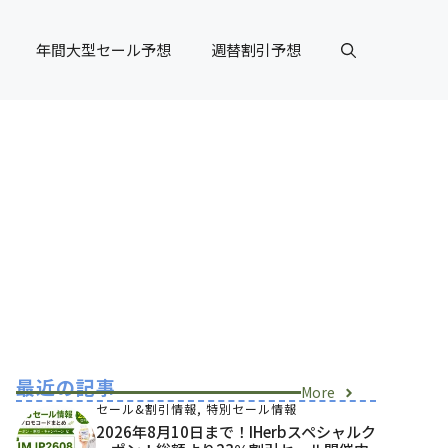
年間大型セール予想
週替割引予想
最近の記事
More
セール&割引情報
,
特別セール情報
2026年8月10日まで！iHerbスペシャルク