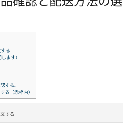
商品確認と配送方法の選
文する
明します）
」
確認する。
認する（赤枠内）
注文する