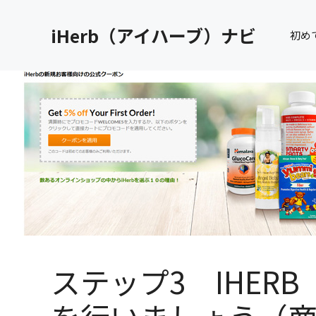
コ
ン
iHerb（アイハーブ）ナビ
初め
テ
ン
ツ
へ
ス
キ
ッ
プ
ステップ3 IHER