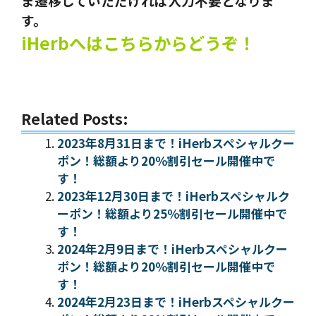
ま遷移していただければ入力不要となりま
す。
iHerbへはこちらからどうぞ！
Related Posts:
2023年8月31日まで！iHerbスペシャルクー
ポン！総額より20％割引セール開催中で
す！
2023年12月30日まで！iHerbスペシャルク
ーポン！総額より25％割引セール開催中で
す！
2024年2月9日まで！iHerbスペシャルクー
ポン！総額より20％割引セール開催中で
す！
2024年2月23日まで！iHerbスペシャルクー