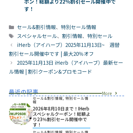
ポン！総額より22％割引セール開催中で
す！
カ
セール&割引情報
、
特別セール情報
テ
タ
スペシャルセール
、
割引情報
、
特別セール
ゴ
グ
iHerb（アイハーブ）2025年11月13日~ 週替
リ
割引セール開催中です | 最大20％オフ
ー
2025年11月13日 iHerb（アイハーブ）最新セー
ル情報 | 割引クーポン&プロモコード
最近の記事
More
セール&割引情報
,
特別セール情
報
2026年8月10日まで！iHerb
スペシャルクーポン！総額よ
り23％割引セール開催中で
す！
セール&割引情報
,
特別セール情