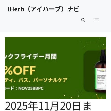
コ
iHerb（アイハーブ）ナビ
ン
テ
メ
ン
ツ
へ
ニ
ス
キ
ュ
ッ
プ
ー
2025年11月20日ま