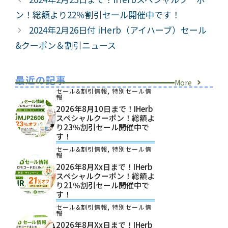
リ
ン！総額より22％割引セール開催中です！
ー
2024年2月26日付 iHerb（アイハーブ）セール
&クーポン＆割引ニュース
最近の記事
More
セール&割引情報
,
特別セール情
報
2026年8月10日まで！iHerb
スペシャルクーポン！総額よ
り23％割引セール開催中で
す！
セール&割引情報
,
特別セール情
報
2026年8月xx日まで！iHerb
スペシャルクーポン！総額よ
り21％割引セール開催中で
す！
セール&割引情報
,
特別セール情
報
2026年8月xx日まで！iHerb