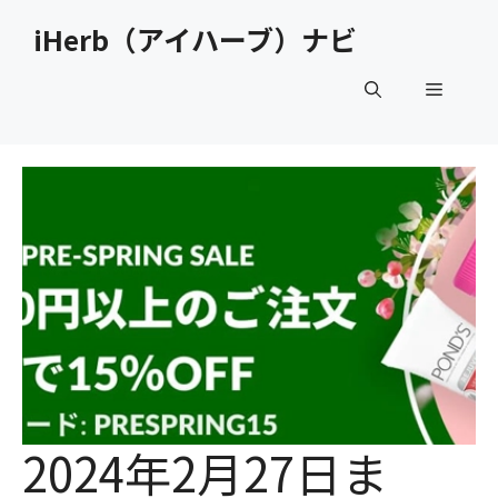
コ
iHerb（アイハーブ）ナビ
ン
テ
メ
ン
ツ
へ
ニ
ス
キ
ュ
ッ
プ
ー
2024年2月27日ま