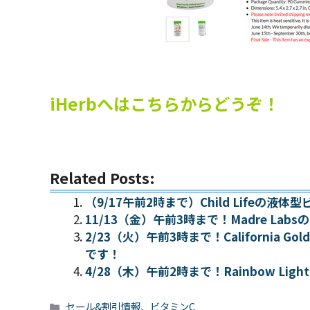
iHerbへはこちらからどうぞ！
Related Posts:
（9/17午前2時まで）Child Lifeの
11/13（金）午前3時まで！Madre La
2/23（火）午前3時まで！California G
です！
4/28（木）午前2時まで！Rainbow L
カ
セール&割引情報
、
ビタミンC