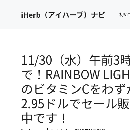
コ
ン
iHerb（アイハーブ）ナビ
初め
テ
ン
ツ
へ
ス
キ
11/30（水）午前3
ッ
プ
で！RAINBOW LIGH
のビタミンCをわず
2.95ドルでセール
中です！