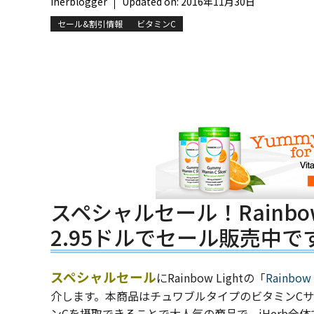
iherblogger
Updated on:
2016年11月30日
セール&割引情報
ビタミンC
スペシャルセール！Rainbo
2.95ドルでセール販売中で
スペシャルセール
にRainbow Lightの「
Rainbow 
介します。本商品はチュワブルタイプのビタミンC
ンCを摂取できることで大人気の商品で、iHerb全