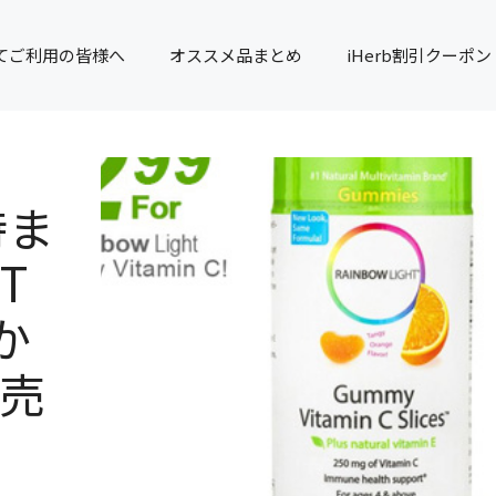
てご利用の皆様へ
オススメ品まとめ
iHerb割引クーポン
時ま
T
か
販売