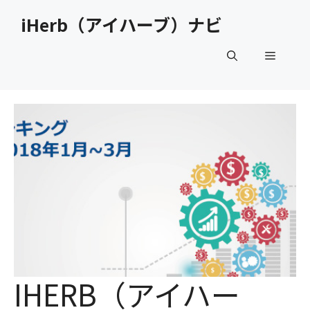
コ
iHerb（アイハーブ）ナビ
ン
テ
メ
ン
ツ
へ
ニ
ス
キ
ュ
ッ
プ
ー
IHERB（アイハー