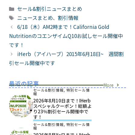
カ
セール&割引ニュースまとめ
テ
タ
ニュースまとめ
、
割引情報
ゴ
グ
6/18（木）AM2時まで！California Gold
リ
NutritionのコエンザイムQ10お試しセール開催中
ー
です！
iHerb（アイハーブ）2015年6月18日~ 週間割
引セール開催中です
最近の記事
More
セール&割引情報
,
特別セール情
報
2026年8月10日まで！iHerb
スペシャルクーポン！総額よ
り23％割引セール開催中で
す！
セール&割引情報
,
特別セール情
報
2026年8月xx日まで！iHerb