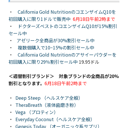
・
California Gold NutritionのコエンザイムQ10を
初回購入に限り1ドルで販売中
6月18日午前2時まで
・
ドクターズベストのコエンザイムQ10が15%割引
セール中
・
アゼリーク全商品が30%割引セール中
・
複数個購入で10~15%の割引セール中
・
California Gold Nutritionのアサイーパウダーを
初回購入に限り29％割引セール中
19.95ドル
＜
週替割引ブランド＞ 対象ブランドの全商品が20%
割引となります。
6月18日午前2時まで
・
Deep Steep （ヘルスケア全般）
・
TheraBreath（液体歯磨き粉）
・
Vega （プロティン）
・
Everyday Coconut（ヘルスケア全般）
・
Genesis Today （オーガニック系サプリ）