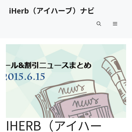
コ
iHerb（アイハーブ）ナビ
ン
テ
メ
ン
ツ
へ
ニ
ス
キ
ュ
ッ
プ
ー
IHERB（アイハー