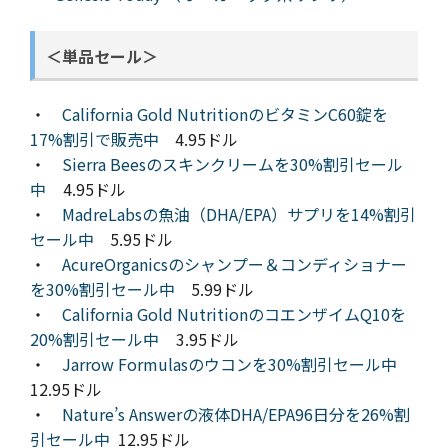
＜単品セール＞
・
California Gold NutritionのビタミンC60錠を
17%割引で販売中
4.95ドル
・
Sierra Beesのスキンクリームを30%割引セール
中
4.95ドル
・
MadreLabsの魚油（DHA/EPA）サプリを14%割引
セール中
5.95ドル
・
AcureOrganicsのシャンプー＆コンディショナー
を30%割引セール中
5.99ドル
・
California Gold NutritionのコエンザイムQ10を
20%割引セール中
3.95ドル
・
Jarrow Formulasのウコンを30%割引セール中
12.95ドル
・
Nature’s Answerの液体DHA/EPA96日分を26%割
引セール中
12.95ドル