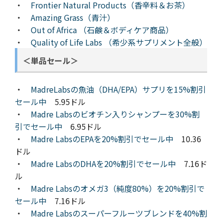
・
Frontier Natural Products（香辛料＆お茶）
・
Amazing Grass（青汁）
・
Out of Africa （石鹸＆ボディケア商品）
・
Quality of Life Labs （希少系サプリメント全般）
＜単品セール＞
・
MadreLabsの魚油（DHA/EPA）サプリを15%割引
セール中
5.95ドル
・
Madre Labsのビオチン入りシャンプーを30%割
引でセール中
6.95ドル
・
Madre LabsのEPAを20%割引でセール中
10.36
ドル
・
Madre LabsのDHAを20%割引でセール中
7.16ド
ル
・
Madre Labsのオメガ3（純度80%）を20%割引で
セール中
7.16ドル
・
Madre Labsのスーパーフルーツブレンドを40%割