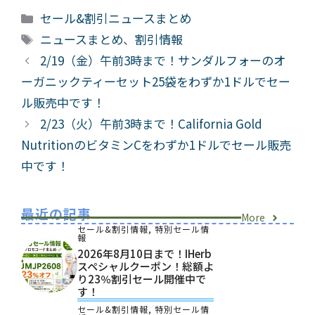
カ
セール&割引ニュースまとめ
テ
タ
ニュースまとめ
、
割引情報
ゴ
グ
2/19（金）午前3時まで！サンダルフォーのオ
リ
ーガニックティーセット25袋をわずか1ドルでセー
ー
ル販売中です！
2/23（火）午前3時まで！California Gold
NutritionのビタミンCをわずか1ドルでセール販売
中です！
最近の記事
More
セール&割引情報
,
特別セール情
報
2026年8月10日まで！iHerb
スペシャルクーポン！総額よ
り23％割引セール開催中で
す！
セール&割引情報
,
特別セール情