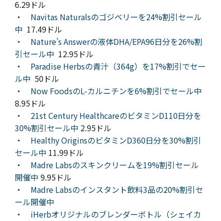
6.29ドル
・
Navitas Naturalsのゴジベリーを24%割引セール
中
17.49ドル
・
Nature’s Answerの液体DHA/EPA96日分を26%割
引セール中
12.95ドル
・
Paradise Herbsの青汁（364g）を17%割引でセー
ル中
50ドル
・
Now FoodsのL-カルニチンを6%割引でセール中
8.95ドル
・
21st Century HealthcareのビタミンD110日分を
30%割引セール中
2.95ドル
・
Healthy OriginsのビタミンD360日分を30%割引
セール中
11.99ドル
・
Madre Labsのスキンクリームを19%割引セール
開催中
9.95ドル
・
Madre Labsのインスタント飲料3品の20%割引セ
ール開催中
・
iHerbオリジナルのブレンダーボトル（シェイカ