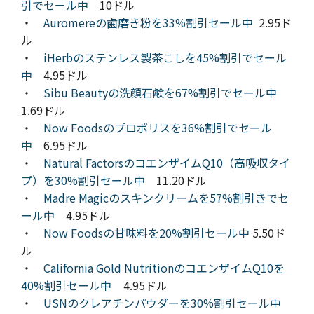
引でセール中
10ドル
・
Auromereの歯磨き粉を33%割引セール中
2.95ド
ル
・
iHerbのステンレス製茶こしを45%割引でセール
中
4.95ドル
・
Sibu Beautyの洗顔石鹸を67%割引でセール中
1.69ドル
・
Now Foodsのプロポリスを36%割引でセール
中
6.95ドル
・
Natural FactorsのコエンザイムQ10（高吸収タイ
プ）を30%割引セール中
11.20ドル
・
Madre Magicのスキンクリームを57%割引きでセ
ール中
4.95ドル
・
Now Foodsの甘味料を20%割引セール中
5.50ド
ル
・
California Gold NutritionのコエンザイムQ10を
40%割引セール中
4.95ドル
・
USNのクレアチンパウダーを30%割引セール中