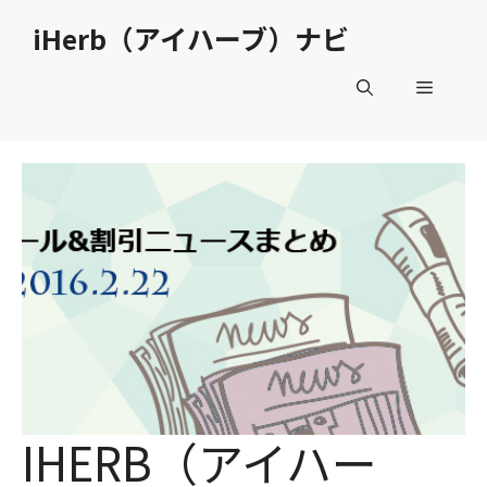
コ
iHerb（アイハーブ）ナビ
ン
テ
メ
ン
ツ
へ
ニ
ス
キ
ュ
ッ
プ
ー
IHERB（アイハー