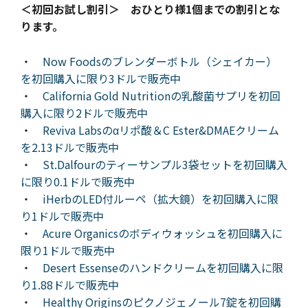
＜初回お試し割引＞ おひとり様1個までの割引とな
ります。
・
Now Foodsのブレンダーボトル（シェイカー）
を初回購入に限り3ドルで販売中
・
California Gold Nutritionの乳酸菌サプリを初回
購入に限り2ドルで販売中
・
Reviva Labsのαリポ酸＆C Ester&DMAEクリーム
を2.13ドルで販売中
・
St.Dalfourのティーサンプル3袋セットを初回購入
に限り0.1ドルで販売中
・
iHerbのLED付ルーペ（拡大鏡）を初回購入に限
り1ドルで販売中
・
Acure Organicsのボディウォッシュを初回購入に
限り1ドルで販売中
・
Desert Essenseのハンドクリームを初回購入に限
り1.88ドルで販売中
・
Healthy Originsのピクノジェノール7錠を初回購