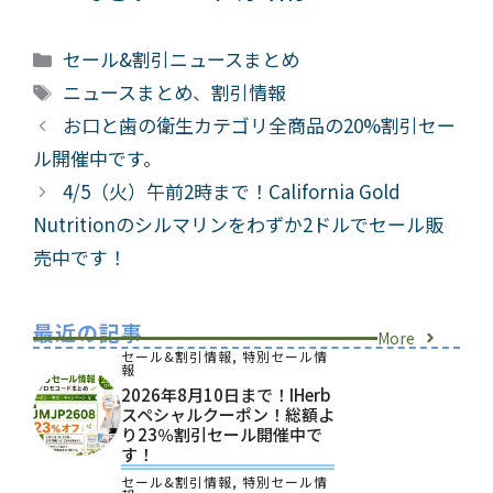
カ
セール&割引ニュースまとめ
テ
タ
ニュースまとめ
、
割引情報
ゴ
グ
お口と歯の衛生カテゴリ全商品の20%割引セー
リ
ル開催中です。
ー
4/5（火）午前2時まで！California Gold
Nutritionのシルマリンをわずか2ドルでセール販
売中です！
最近の記事
More
セール&割引情報
,
特別セール情
報
2026年8月10日まで！iHerb
スペシャルクーポン！総額よ
り23％割引セール開催中で
す！
セール&割引情報
,
特別セール情