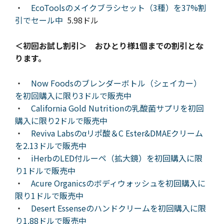
・
EcoToolsのメイクブラシセット（3種）を37%割
引でセール中
5.98ドル
＜初回お試し割引＞ おひとり様1個までの割引とな
ります。
・
Now Foodsのブレンダーボトル（シェイカー）
を初回購入に限り3ドルで販売中
・
California Gold Nutritionの乳酸菌サプリを初回
購入に限り2ドルで販売中
・
Reviva Labsのαリポ酸＆C Ester&DMAEクリーム
を2.13ドルで販売中
・
iHerbのLED付ルーペ（拡大鏡）を初回購入に限
り1ドルで販売中
・
Acure Organicsのボディウォッシュを初回購入に
限り1ドルで販売中
・
Desert Essenseのハンドクリームを初回購入に限
り1.88ドルで販売中