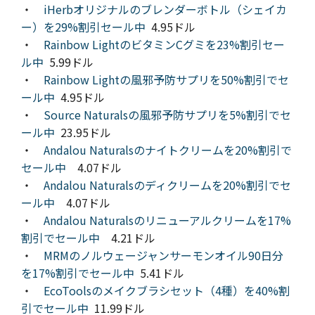
・
iHerbオリジナルのブレンダーボトル（シェイカ
ー）を29%割引セール中
4.95ドル
・
Rainbow LightのビタミンCグミを23%割引セー
ル中
5.99ドル
・
Rainbow Lightの風邪予防サプリを50%割引でセ
ール中
4.95ドル
・
Source Naturalsの風邪予防サプリを5%割引でセ
ール中
23.95ドル
・
Andalou Naturalsのナイトクリームを20%割引で
セール中
4.07ドル
・
Andalou Naturalsのディクリームを20%割引でセ
ール中
4.07ドル
・
Andalou Naturalsのリニューアルクリームを17%
割引でセール中
4.21ドル
・
MRMのノルウェージャンサーモンオイル90日分
を17%割引でセール中
5.41ドル
・
EcoToolsのメイクブラシセット（4種）を40%割
引でセール中
11.99ドル