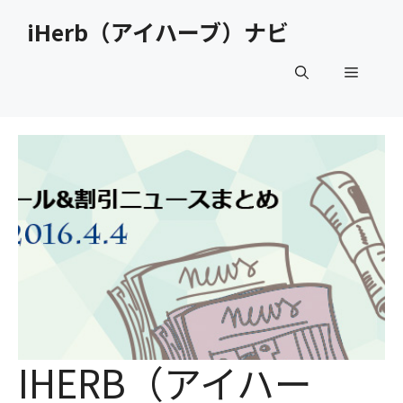
コ
iHerb（アイハーブ）ナビ
ン
テ
メ
ン
ツ
へ
ニ
ス
キ
ュ
ッ
プ
ー
IHERB（アイハー