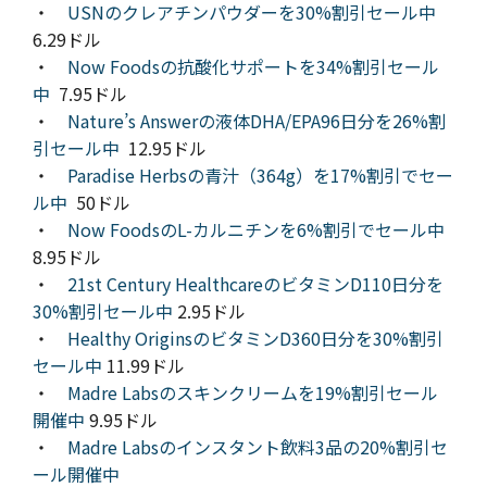
・
USNのクレアチンパウダーを30%割引セール中
6.29ドル
・
Now Foodsの抗酸化サポートを34%割引セール
中
7.95ドル
・
Nature’s Answerの液体DHA/EPA96日分を26%割
引セール中
12.95ドル
・
Paradise Herbsの青汁（364g）を17%割引でセー
ル中
50ドル
・
Now FoodsのL-カルニチンを6%割引でセール中
8.95ドル
・
21st Century HealthcareのビタミンD110日分を
30%割引セール中
2.95ドル
・
Healthy OriginsのビタミンD360日分を30%割引
セール中
11.99ドル
・
Madre Labsのスキンクリームを19%割引セール
開催中
9.95ドル
・
Madre Labsのインスタント飲料3品の20%割引セ
ール開催中