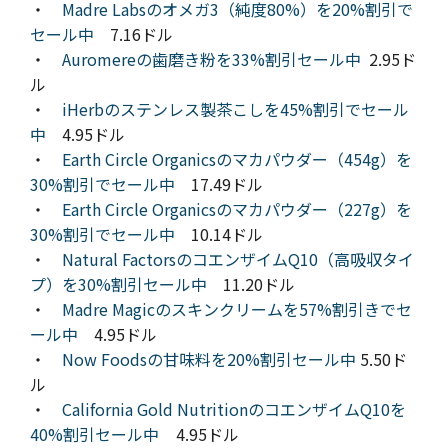
・
Madre Labsのオメガ3（純度80%）を20%割引で
セール中
7.16ドル
・
Auromereの歯磨き粉を33%割引セール中
2.95ド
ル
・
iHerbのステンレス製茶こしを45%割引でセール
中
4.95ドル
・
Earth Circle Organicsのマカパウダー（454g）を
30%割引でセール中
17.49ドル
・
Earth Circle Organicsのマカパウダー（227g）を
30%割引でセール中
10.14ドル
・
Natural FactorsのコエンザイムQ10（高吸収タイ
プ）を30%割引セール中
11.20ドル
・
Madre Magicのスキンクリームを57%割引きでセ
ール中
4.95ドル
・
Now Foodsの甘味料を20%割引セール中
5.50ド
ル
・
California Gold NutritionのコエンザイムQ10を
40%割引セール中
4.95ドル