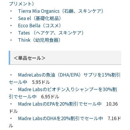
プリメント）
・
Tierra Mia Organics（石鹸、スキンケア）
・
Sea el（基礎化粧品）
・
Ecco Bella（コスメ）
・
Tates （ヘアケア、スキンケア）
・
Think（幼児用食器）
＜単品セール＞
・
MadreLabsの魚油（DHA/EPA）サプリを15%割引
セール中
5.95ドル
・
Madre Labsのビオチン入りシャンプーを30%割
引でセール中
6.95ドル
・
Madre LabsのEPAを20%割引でセール中
10.36
ドル
・
Madre LabsのDHAを20%割引でセール中
7.16ド
ル