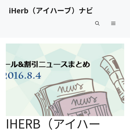
コ
iHerb（アイハーブ）ナビ
ン
テ
メ
ン
ツ
へ
ニ
ス
キ
ュ
ッ
プ
ー
IHERB（アイハー