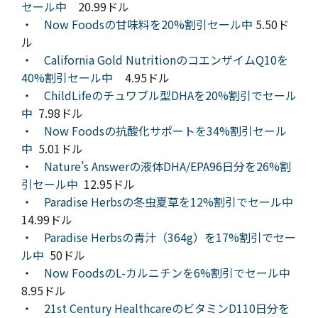
セール中
20.99ドル
・
Now Foodsの甘味料を20%割引セール中
5.50ド
ル
・
California Gold NutritionのコエンザイムQ10を
40%割引セール中
4.95ドル
・
ChildLifeのチュワブル型DHAを20%割引でセール
中
7.98ドル
・
Now Foodsの抗酸化サポートを34%割引セール
中
5.01ドル
・
Nature’s Answerの液体DHA/EPA96日分を26%割
引セール中
12.95ドル
・
Paradise Herbsの冬虫夏草を12%割引でセール中
14.99ドル
・
Paradise Herbsの青汁（364g）を17%割引でセー
ル中
50ドル
・
Now FoodsのL-カルニチンを6%割引でセール中
8.95ドル
・
21st Century HealthcareのビタミンD110日分を