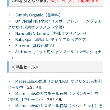
20%割引となります。
8月11日（木）午前2時まで
・
Simply Organic（香辛料）
・
Universal Nutrition（スポーツトレーニング＆エ
クササイズ用サプリメント全般）
・
Naturally Vitamins（各種サプリメント）
・
BabySpa（幼児用ボディケア＆ヘアケア）
・
Eucerin（基礎化粧品）
・
Attitude（ペット用シャンプー＆コンディショナ
ー）
＜単品セール＞
・
MadreLabsの魚油（DHA/EPA）サプリを15%割引
セール中
5.95ドル
・
Madre Labsのカスチール石鹸（ラベンダー）を
25%割引でセール中
2.95ドル
・
Madre Labsのカスチール石鹸（ペパーミント）を