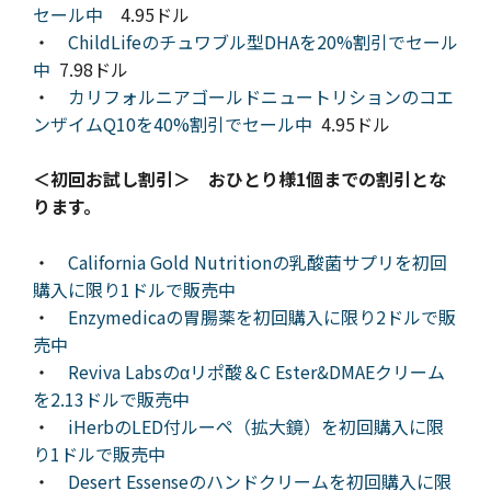
セール中
4.95ドル
・
ChildLifeのチュワブル型DHAを20%割引でセール
中
7.98ドル
・
カリフォルニアゴールドニュートリションのコエ
ンザイムQ10を40%割引でセール中
4.95ドル
＜初回お試し割引＞ おひとり様1個までの割引とな
ります。
・
California Gold Nutritionの乳酸菌サプリを初回
購入に限り1ドルで販売中
・
Enzymedicaの胃腸薬を初回購入に限り2ドルで販
売中
・
Reviva Labsのαリポ酸＆C Ester&DMAEクリーム
を2.13ドルで販売中
・
iHerbのLED付ルーペ（拡大鏡）を初回購入に限
り1ドルで販売中
・
Desert Essenseのハンドクリームを初回購入に限