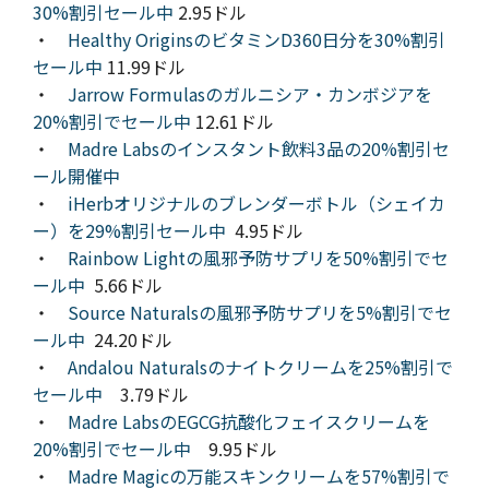
30%割引セール中
2.95ドル
・
Healthy OriginsのビタミンD360日分を30%割引
セール中
11.99ドル
・
Jarrow Formulasのガルニシア・カンボジアを
20%割引でセール中
12.61ドル
・
Madre Labsのインスタント飲料3品の20%割引セ
ール開催中
・
iHerbオリジナルのブレンダーボトル（シェイカ
ー）を29%割引セール中
4.95ドル
・
Rainbow Lightの風邪予防サプリを50%割引でセ
ール中
5.66ドル
・
Source Naturalsの風邪予防サプリを5%割引でセ
ール中
24.20ドル
・
Andalou Naturalsのナイトクリームを25%割引で
セール中
3.79ドル
・
Madre LabsのEGCG抗酸化フェイスクリームを
20%割引でセール中
9.95ドル
・
Madre Magicの万能スキンクリームを57%割引で