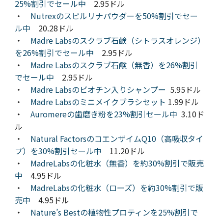
25%割引でセール中
2.95ドル
・
Nutrexのスピルリナパウダーを50%割引でセー
ル中
20.28ドル
・
Madre Labsのスクラブ石鹸（シトラスオレンジ）
を26%割引でセール中
2.95ドル
・
Madre Labsのスクラブ石鹸（無香）を26%割引
でセール中
2.95ドル
・
Madre Labsのビオチン入りシャンプー
5.95ドル
・
Madre Labsのミニメイクブラシセット
1.99ドル
・
Auromereの歯磨き粉を23%割引セール中
3.10ド
ル
・
Natural FactorsのコエンザイムQ10（高吸収タイ
プ）を30%割引セール中
11.20ドル
・
MadreLabsの化粧水（無香）を約30%割引で販売
中
4.95ドル
・
MadreLabsの化粧水（ローズ）を約30%割引で販
売中
4.95ドル
・
Nature’s Bestの植物性プロティンを25%割引で