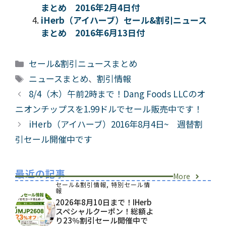
まとめ 2016年2月4日付
iHerb（アイハーブ）セール&割引ニュース
まとめ 2016年6月13日付
カ
セール&割引ニュースまとめ
テ
タ
ニュースまとめ
、
割引情報
ゴ
グ
8/4（木）午前2時まで！Dang Foods LLCのオ
リ
ニオンチップスを1.99ドルでセール販売中です！
ー
iHerb（アイハーブ）2016年8月4日~ 週替割
引セール開催中です
最近の記事
More
セール&割引情報
,
特別セール情
報
2026年8月10日まで！iHerb
スペシャルクーポン！総額よ
り23％割引セール開催中で