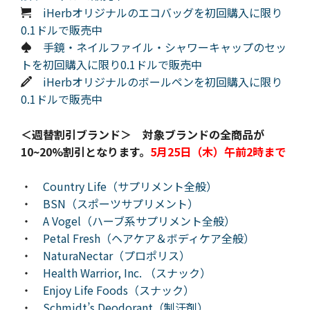
iHerbオリジナルのエコバッグを初回購入に限り
0.1ドルで販売中
手鏡・ネイルファイル・シャワーキャップのセッ
トを初回購入に限り0.1ドルで販売中
iHerbオリジナルのボールペンを初回購入に限り
0.1ドルで販売中
＜
週替割引ブランド＞ 対象ブランドの全商品が
10~20%割引となります。
5月25日（木）午前2時まで
・
Country Life（サプリメント全般）
・
BSN（スポーツサプリメント）
・
A Vogel（ハーブ系サプリメント全般）
・
Petal Fresh（ヘアケア＆ボディケア全般）
・
NaturaNectar（プロポリス）
・
Health Warrior, Inc. （スナック）
・
Enjoy Life Foods（スナック）
・
Schmidt’s Deodorant（制汗剤）