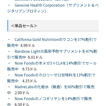
・
Genuine Health Corporation（サプリメント＆ベ
ジタリアンプロティン）
＜単品セール＞
・
California Gold Nutritionのウコンを37%割引で
販売中
4.99ドル
・
Rainbow Lightの風邪予防サプリメントを47%割
引で販売中
6.01ドル
・
Now Foodsのオメガ3＋CLAを14%割引でセール
販売中
9.75ドル
・
Now Foodsのカロリーゼロ甘味料を13%割引で
販売中
4.35ドル
・
MadreLabsの化粧水（無香）を60%割引で販売
中
2.00ドル
・
Now Foodsのノコギリヤシを14%割引で販売
中
6.50ドル