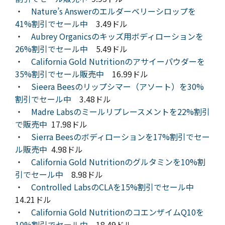
・
Nature’s Answerのエルダーベリーシロップを
41%割引でセール中
3.49ドル
・
Aubrey Organicsのキッズ用ボディローションを
26%割引でセール中
5.49ドル
・
California Gold Nutritionのアサイーパウダーを
35%割引でセール販売中
16.99ドル
・
Sieera Beesのリップシマー（アソート）を30%
割引でセール中
3.48ドル
・
Madre Labsのミールリプレースメントを22%割引
で販売中
17.98ドル
・
Sierra Beesのボディローションを17%割引でセー
ル販売中
4.98ドル
・
California Gold Nutritionのグルタミンを10%割
引でセール中
8.98ドル
・
Controlled LabsのCLAを15%割引でセール中
14.21ドル
・
California Gold NutritionのコエンザイムQ10を
10%割引でセール中
18.49ドル