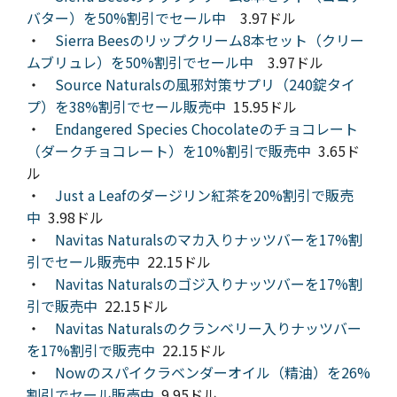
バター）を50%割引でセール中
3.97ドル
・
Sierra Beesのリップクリーム8本セット（クリー
ムブリュレ）を50%割引でセール中
3.97ドル
・
Source Naturalsの風邪対策サプリ（240錠タイ
プ）を38%割引でセール販売中
15.95ドル
・
Endangered Species Chocolateのチョコレート
（ダークチョコレート）を10%割引で販売中
3.65ド
ル
・
Just a Leafのダージリン紅茶を20%割引で販売
中
3.98ドル
・
Navitas Naturalsのマカ入りナッツバーを17%割
引でセール販売中
22.15ドル
・
Navitas Naturalsのゴジ入りナッツバーを17%割
引で販売中
22.15ドル
・
Navitas Naturalsのクランベリー入りナッツバー
を17%割引で販売中
22.15ドル
・
Nowのスパイクラベンダーオイル（精油）を26%
割引でセール販売中
9.95ドル