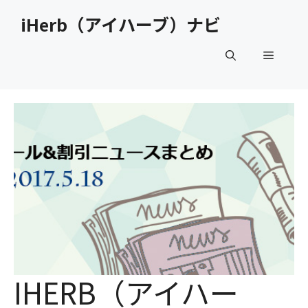
コ
iHerb（アイハーブ）ナビ
ン
テ
メ
ン
ツ
へ
ニ
ス
キ
ュ
ッ
プ
ー
IHERB（アイハー