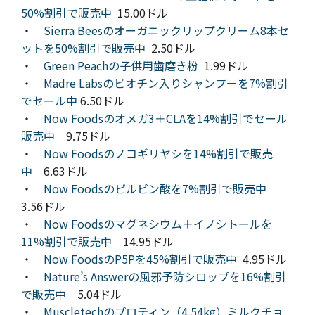
50%割引で販売中
15.00ドル
・
Sierra Beesのオーガニックリップクリーム8本セ
ットを50%割引で販売中
2.50ドル
・
Green Peachの子供用歯磨き粉
1.99ドル
・
Madre Labsのビオチン入りシャンプーを7%割引
でセール中
6.50ドル
・
Now Foodsのオメガ3＋CLAを14%割引でセール
販売中
9.75ドル
・
Now Foodsのノコギリヤシを14%割引で販売
中
6.63ドル
・
Now Foodsのピルビン酸を7%割引で販売中
3.56ドル
・
Now Foodsのマグネシウム＋イノシトールを
11%割引で販売中
14.95ドル
・
Now FoodsのP5Pを45%割引で販売中
4.95ドル
・
Nature’s Answerの風邪予防シロップを16%割引
で販売中
5.04ドル
・
Muscletechのプロティン（4.54kg）ミルクチョ