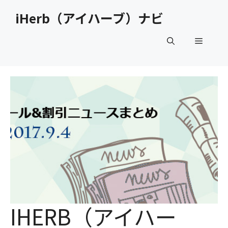
コ
iHerb（アイハーブ）ナビ
ン
テ
メ
ン
ツ
へ
ニ
ス
キ
ュ
ッ
プ
ー
IHERB（アイハー