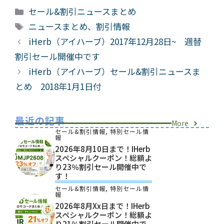
カ
セール&割引ニュースまとめ
テ
タ
ニュースまとめ
、
割引情報
ゴ
グ
iHerb（アイハーブ）2017年12月28日~ 週替
リ
割引セール開催中です
ー
iHerb（アイハーブ）セール&割引ニュースま
とめ 2018年1月1日付
最近の記事
More
セール&割引情報
,
特別セール情
報
2026年8月10日まで！iHerb
スペシャルクーポン！総額よ
り23％割引セール開催中で
す！
セール&割引情報
,
特別セール情
報
2026年8月xx日まで！iHerb
スペシャルクーポン！総額よ
り21％割引セール開催中で