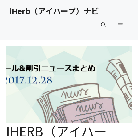
コ
iHerb（アイハーブ）ナビ
ン
テ
メ
ン
ツ
へ
ニ
ス
キ
ュ
ッ
プ
ー
IHERB（アイハー