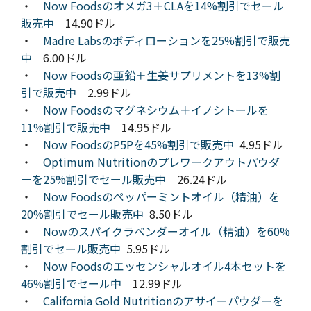
・
Now Foodsのオメガ3＋CLAを14%割引でセール
販売中
14.90ドル
・
Madre Labsのボディローションを25%割引で販売
中
6.00ドル
・
Now Foodsの亜鉛＋生姜サプリメントを13%割
引で販売中
2.99ドル
・
Now Foodsのマグネシウム＋イノシトールを
11%割引で販売中
14.95ドル
・
Now FoodsのP5Pを45%割引で販売中
4.95ドル
・
Optimum Nutritionのプレワークアウトパウダ
ーを25%割引でセール販売中
26.24ドル
・
Now Foodsのペッパーミントオイル（精油）を
20%割引でセール販売中
8.50ドル
・
Nowのスパイクラベンダーオイル（精油）を60%
割引でセール販売中
5.95ドル
・
Now Foodsのエッセンシャルオイル4本セットを
46%割引でセール中
12.99ドル
・
California Gold Nutritionのアサイーパウダーを