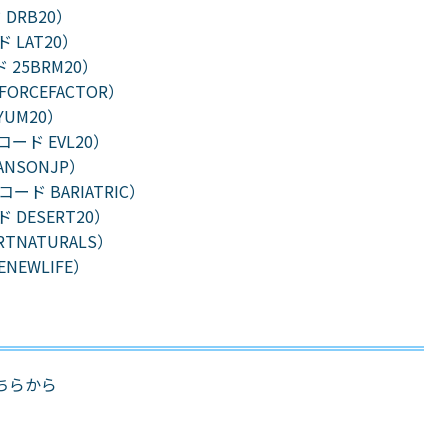
 DRB20）
ド LAT20）
 25BRM20）
FORCEFACTOR）
YUM20）
モコード EVL20）
NSONJP）
コード BARIATRIC）
 DESERT20）
RTNATURALS）
NEWLIFE）
ちらから