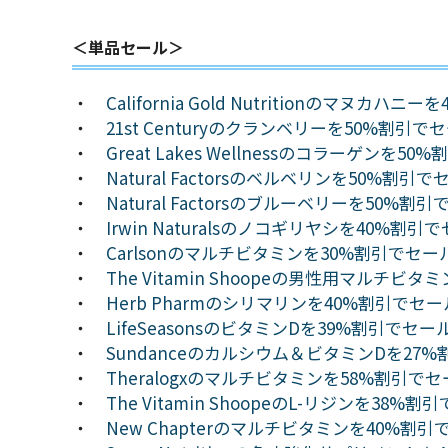
＜単品セール＞
・
California Gold Nutritionのマヌカ
・
21st Centuryのクランベリーを50%割引
・
Great Lakes Wellnessのコラーゲンを
・
Natural Factorsのベルベリンを50%割引
・
Natural Factorsのブルーベリーを50%
・
Irwin Naturalsのノコギリヤシを40%割
・
Carlsonのマルチビタミンを30%割引でセ
・
The Vitamin Shoopeの男性用マルチ
・
Herb Pharmのシリマリンを40%割引でセ
・
LifeSeasonsのビタミンDを39%割引でセ
・
Sundanceのカルシウム＆ビタミンDを27
・
Theralogxのマルチビタミンを58%割引で
・
The Vitamin ShoopeのL-リジンを38
・
New Chapterのマルチビタミンを40%割