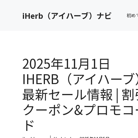
コ
ン
iHerb（アイハーブ）ナビ
初め
テ
ン
ツ
へ
ス
キ
2025年11月1日
ッ
プ
IHERB（アイハーブ
最新セール情報 | 割
クーポン&プロモコ
ド