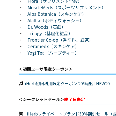
・
Flora（サプリメント全般）
・
MuscleMeds（スポーツサプリメント）
・
Alba Botanica（スキンケア）
・
Alaffia（ボディウォッシュ）
・
Dr. Woods（石鹸）
・
Trilogy（基礎化粧品）
・
Frontier Co-op（香辛料、紅茶）
・
Ceramedx（スキンケア）
・
Yogi Tea（ハーブティー）
＜初回ユーザ限定クーポン＞
iHerb初回利用限定クーポン 20%割引 NEW20
＜シークレットセール＞
終了日未定
iHerbプライベートブランド30%割引セール（要