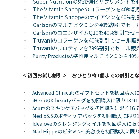
・
Super Nutritionの免疫強化サプリメン
・
The Vitamin Shoopeのコラーゲンを4
・
The Vitamin Shoopeのナイアシンを4
・
Carlsonのマルチビタミンを40%割引でセ
・
CarlsonのコエンザイムQ10を40%割引で
・
Truvaniのコラーゲンを40%割引でセール販
・
Truvaniのプロティンを39%割引でセール販
・
Purity Productsの男性用マルチビタミンを
＜初回お試し割引＞ おひとり様1個までの割引と
・
Advanced Clinicalsのギフトセットを初回購
・
iHerbのK-beautyバッグを初回購入に限り13.
・
Acureのスキンケアバッグを初回購入に限り16.
・
Medix5.5のボディケアバッグを初回購入に限り1
・
Idealoveのクレンジングオイルを初回購入に
・
Mad HippeのビタミンC美容液を初回購入に限り