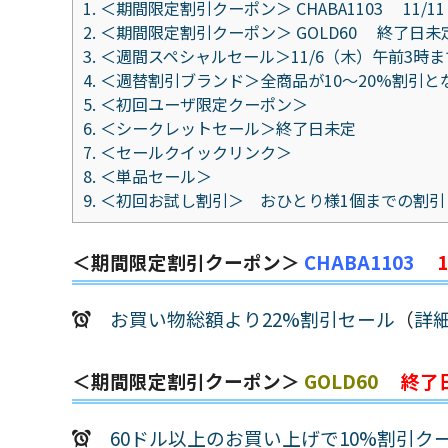
1.
＜期間限定割引クーポン＞ CHABA1103 11/1
2.
＜期間限定割引クーポン＞ GOLD60 終了日未
3.
＜週間スペシャルセール＞11/6（木）午前3時ま
4.
＜週替割引ブランド＞全商品が10～20%割引と
5.
＜初回ユーザ限定クーポン＞
6.
＜シークレットセール＞終了日未定
7.
＜セールクイックリンク＞
8.
＜単品セール＞
9.
＜初回お試し割引＞ おひとり様1個までの割引
＜期間限定割引クーポン＞
CHABA1103
お買い物総額より22%割引セール
（
詳
＜期間限定割引クーポン＞
GOLD60
終了
60ドル以上のお買い上げで10%割引クーポ