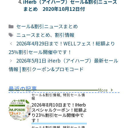
iHerb（アイハーブ）セール&割引ニュース
まとめ 2020年10月12日付
カ
セール&割引ニュースまとめ
テ
タ
ニュースまとめ
、
割引情報
ゴ
グ
2026年4月29日まで！WELLフェス！総額より
リ
25％割引セール開催中です！
ー
2026年5月1日 iHerb（アイハーブ）最新セール
情報 | 割引クーポン&プロモコード
最近の記事
More
セール&割引情報
,
特別セール情
報
2026年8月10日まで！iHerb
スペシャルクーポン！総額よ
り23％割引セール開催中で
す！
セール&割引情報
,
特別セール情