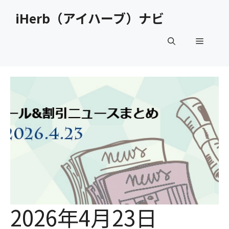
コ
iHerb（アイハーブ）ナビ
ン
テ
メ
ン
ツ
へ
ニ
ス
キ
ュ
ッ
プ
ー
2026年4月23日