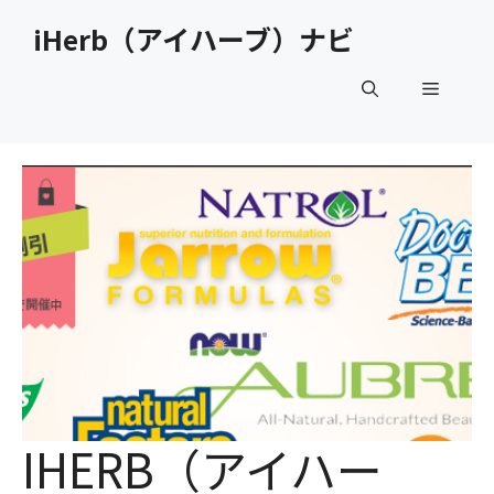
コ
iHerb（アイハーブ）ナビ
ン
テ
メ
ン
ツ
へ
ニ
ス
キ
ュ
ッ
プ
ー
IHERB（アイハー