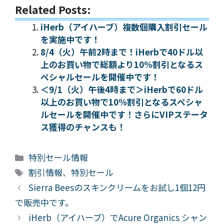
Related Posts:
iHerb（アイハーブ）複数個購入割引セール
を実施中です！
8/4（火）午前2時まで！iHerbで40ドル以
上のお買い物で総額より10%割引となるス
ペシャルセールを開催中です！
＜9/1（火）午後4時まで＞iHerbで60ドル
以上のお買い物で10%割引となるスペシャ
ルセールを開催中です！さらにVIPステータ
ス獲得のチャンスも！
カ
特別セール情報
テ
タ
割引情報
、
特別セール
ゴ
グ
Sierra Beesのスキンクリームをお試し1個12円
リ
で販売中です。
ー
iHerb（アイハーブ）でAcure Organics シャン