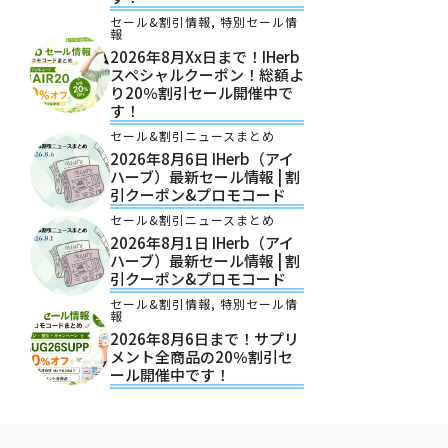
セール&割引情報
,
特別セール情
報
2026年8月xx日まで！iHerb
スペシャルクーポン！総額よ
り20％割引セール開催中で
す！
セール&割引ニュースまとめ
2026年8月6日 IHerb（アイ
ハーブ）最新セール情報 | 割
引クーポン&プロモコード
セール&割引ニュースまとめ
2026年8月1日 IHerb（アイ
ハーブ）最新セール情報 | 割
引クーポン&プロモコード
セール&割引情報
,
特別セール情
報
2026年8月6日まで！サプリ
メント全商品の20％割引セ
ール開催中です！