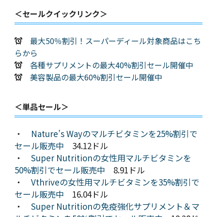
＜セールクイックリンク＞
最大50％割引！スーパーディール対象商品はこち
らから
各種サプリメントの最大40%割引セール開催中
美容製品の最大60%割引セール開催中
＜単品セール＞
・
Nature’s Wayのマルチビタミンを25%割引で
セール販売中
34.12ドル
・
Super Nutritionの女性用マルチビタミンを
50%割引でセール販売中
8.91ドル
・
Vthriveの女性用マルチビタミンを35%割引で
セール販売中
16.04ドル
・
Super Nutritionの免疫強化サプリメント＆マ