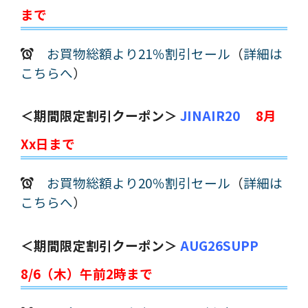
まで
お買物総額より21％割引セール
（
詳細は
こちらへ
）
＜期間限定割引クーポン＞
JINAIR20
8月
Xx日まで
お買物総額より20％割引セール
（
詳細は
こちらへ
）
＜期間限定割引クーポン＞
AUG26SUPP
8/6（木）午前2時まで