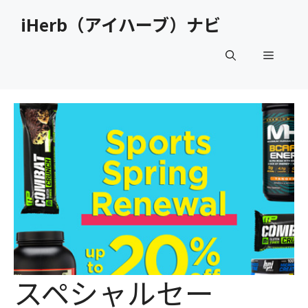
コ
iHerb（アイハーブ）ナビ
ン
テ
メ
ン
ツ
へ
ニ
ス
キ
ュ
ッ
プ
ー
スペシャルセー