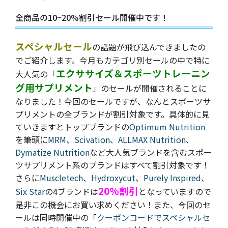
全商品の10~20%割引セール開催中です！
スペシャルセール
の話題が飛び込んできましたの
でご紹介します。今月もカテゴリ別セールの中で特に
エクササイズ＆スポーツトレーニン
大人気の「
グ用サプリメント
」のセールが開催されることに
なりました！今回のセールですが、なんとスポーツサ
プリメントの全ブランドが割引対象です。具体的に見
ていきますとトップブランドの
Optimum Nutrition
を筆頭に
MRM
、
Scivation
、
ALLMAX Nutrition
、
Dymatize Nutrition
など大人気ブランドを含むスポー
ツサプリメント系のブランドはすべて割引対象です！
さらに
Muscletech
、
Hydroxycut
、
Purely Inspired
、
20%割引
Six Star
の4ブランドは
となっていますので
是非この機会にお買い求めください！また、今回のセ
ールは同時開催中の「
クーポンコードでスペシャルセ