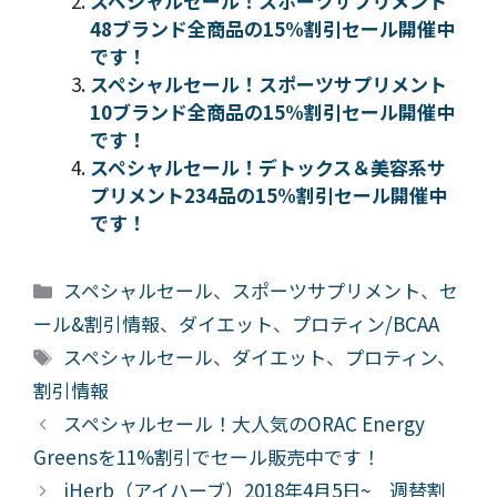
スペシャルセール！スポーツサプリメント
48ブランド全商品の15%割引セール開催中
です！
スペシャルセール！スポーツサプリメント
10ブランド全商品の15%割引セール開催中
です！
スペシャルセール！デトックス＆美容系サ
プリメント234品の15%割引セール開催中
です！
カ
スペシャルセール
、
スポーツサプリメント
、
セ
テ
ール&割引情報
、
ダイエット
、
プロティン/BCAA
ゴ
タ
スペシャルセール
、
ダイエット
、
プロティン
、
リ
グ
割引情報
ー
スペシャルセール！大人気のORAC Energy
Greensを11%割引でセール販売中です！
iHerb（アイハーブ）2018年4月5日~ 週替割