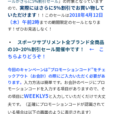
ールがさらに5%割引セール
」の対象となっています
実際にはさらに5%割引でお買い物して
ので、
いただけます
2018年4月12日
！！
このセールは
（木）午前2時
までの期間限定のセールとなりま
す！ぜひお見逃しなく！
・
スポーツサプリメント全ブランド全商品
の10~20%割引セール開催中です！
← こ
ちらよりどうぞ！
今回のキャンペーンは”プロモーションコード”をチェ
ックアウト（お会計）の際にご入力いただく必要があ
ります
。
入力方法は簡単です。お会計のページにプロ
モーションコードを入力する項目がありますので、そ
WEEKLY5
の項目に
と入力していただくだけで大丈
夫です。（正確にプロモーションコードが認識されて
いる場合は以下の画面のように表示されます）