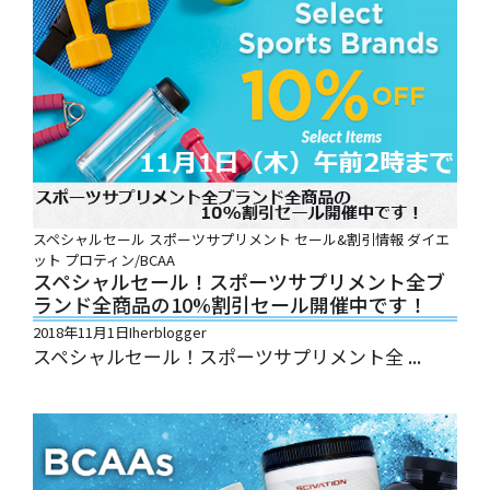
スペシャルセール
スポーツサプリメント
セール&割引情報
ダイエ
ット
プロティン/BCAA
スペシャルセール！スポーツサプリメント全ブ
ランド全商品の10%割引セール開催中です！
2018年11月1日
Iherblogger
スペシャルセール！スポーツサプリメント全 ...