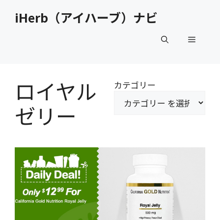
コ
iHerb（アイハーブ）ナビ
ン
テ
メ
ン
ツ
へ
ニ
ス
ロイヤル
カテゴリー
キ
ュ
ッ
ゼリー
プ
ー