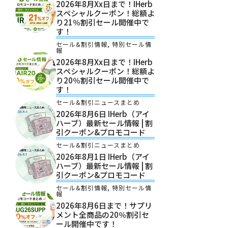
2026年8月xx日まで！iHerb
スペシャルクーポン！総額よ
り21％割引セール開催中で
す！
セール&割引情報
,
特別セール情
報
2026年8月xx日まで！iHerb
スペシャルクーポン！総額よ
り20％割引セール開催中で
す！
セール&割引ニュースまとめ
2026年8月6日 IHerb（アイ
ハーブ）最新セール情報 | 割
引クーポン&プロモコード
セール&割引ニュースまとめ
2026年8月1日 IHerb（アイ
ハーブ）最新セール情報 | 割
引クーポン&プロモコード
セール&割引情報
,
特別セール情
報
2026年8月6日まで！サプリ
メント全商品の20％割引セ
ール開催中です！