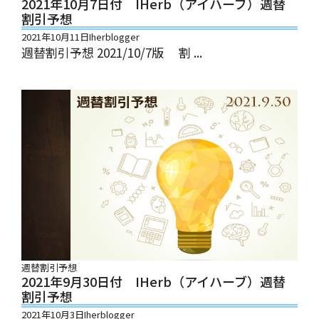
2021年10月7日付 IHerb（アイハーブ）週替
割引予想
2021年10月11日
Iherblogger
週替割引予想 2021/10/7版 割 ...
週替割引予想
2021年9月30日付 IHerb（アイハーブ）週替
割引予想
2021年10月3日
Iherblogger