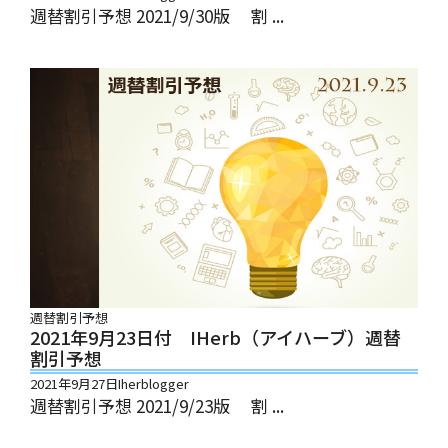
週替割引予想 2021/9/30版 割 ...
週替割引予想
2021年9月23日付 IHerb（アイハーブ）週替
割引予想
2021年9月27日
Iherblogger
週替割引予想 2021/9/23版 割 ...