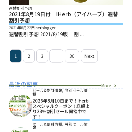
週替割引予想
2021年8月19日付 IHerb（アイハーブ）週替
割引予想
2021年8月22日
Iherblogger
週替割引予想 2021/8/19版 割 ...
1
2
3
…
36
Next
最近の記事
More
セール&割引情報
,
特別セール情
報
2026年8月10日まで！iHerb
スペシャルクーポン！総額よ
り23％割引セール開催中で
す！
セール&割引情報
,
特別セール情
報