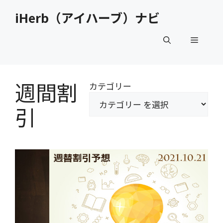
コ
iHerb（アイハーブ）ナビ
ン
テ
メ
ン
ツ
へ
ニ
ス
週間割
カテゴリー
キ
ュ
ッ
引
プ
ー