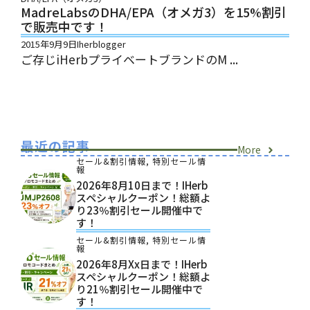
MadreLabsのDHA/EPA（オメガ3）を15%割引
で販売中です！
2015年9月9日
Iherblogger
ご存じiHerbプライベートブランドのM ...
最近の記事
More
セール&割引情報
,
特別セール情
報
2026年8月10日まで！iHerb
スペシャルクーポン！総額よ
り23％割引セール開催中で
す！
セール&割引情報
,
特別セール情
報
2026年8月xx日まで！iHerb
スペシャルクーポン！総額よ
り21％割引セール開催中で
す！