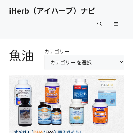
コ
iHerb（アイハーブ）ナビ
ン
テ
メ
ン
ツ
へ
ニ
ス
魚油
カテゴリー
キ
ュ
ッ
プ
ー