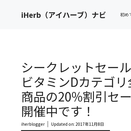
コ
ン
iHerb（アイハーブ）ナビ
初め
テ
ン
ツ
へ
ス
キ
シークレットセー
ッ
プ
ビタミンDカテゴリ
商品の20%割引セ
開催中です！
iherblogger
Updated on:
2017年11月8日