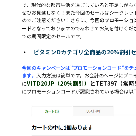
で、現代的な都市生活を過ごしていると不足しがちな
ぜひお見逃しなく！また今回のセールはシークレッ
のでご注意ください！さらに、
今回のプロモーショ
ード
となっておりますのであわせてお気を付けくだ
での期間限定のセールです。
・
ビタミンDカテゴリ全商品の20%割引
今回のキャンペーンは”プロモーションコード”を
ます
。
入力方法は簡単です。お会計のページにプロ
VITD20JP（20%割引）
とTET397（常
に
にプロモーションコードが認識されている場合は以