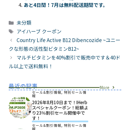
あと4日間！7月は無料配送期間です。
カ
未分類
テ
タ
アイハーブ クーポン
ゴ
グ
Country Life Active B12 Dibencozide ~ユニー
リ
クな形態の活性型ビタミンB12~
ー
マルチビタミンを40%割引で販売中です＆40ド
ル以上で送料無料！
最近の記事
More
セール&割引情報
,
特別セール情
報
2026年8月10日まで！iHerb
スペシャルクーポン！総額よ
り23％割引セール開催中で
す！
セール&割引情報
,
特別セール情
報