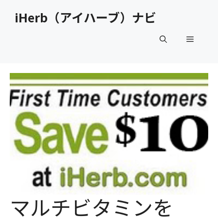
コ
iHerb（アイハーブ）ナビ
ン
テ
メ
ン
ツ
へ
ニ
ス
キ
ュ
ッ
プ
ー
マルチビタミンを