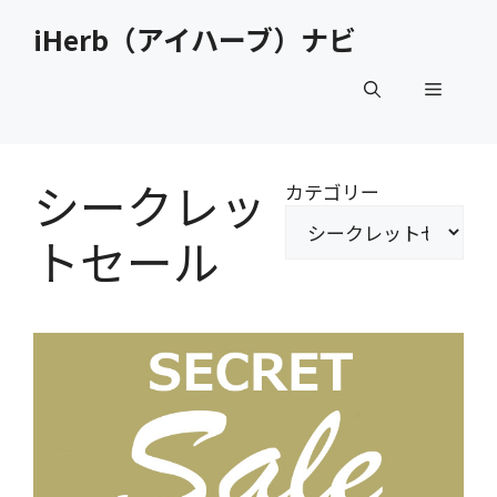
コ
iHerb（アイハーブ）ナビ
ン
テ
メ
ン
ツ
へ
ニ
ス
シークレッ
カテゴリー
キ
ュ
ッ
トセール
プ
ー