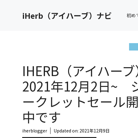
コ
ン
iHerb（アイハーブ）ナビ
初め
テ
ン
ツ
へ
ス
キ
IHERB（アイハーブ
ッ
プ
2021年12月2日~ 
ークレットセール
中です
iherblogger
Updated on:
2021年12月9日