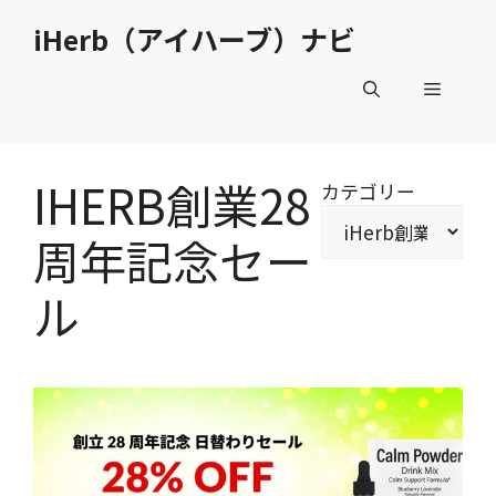
コ
iHerb（アイハーブ）ナビ
ン
テ
メ
ン
ツ
へ
ニ
ス
IHERB創業28
カテゴリー
キ
ュ
ッ
周年記念セー
プ
ー
ル