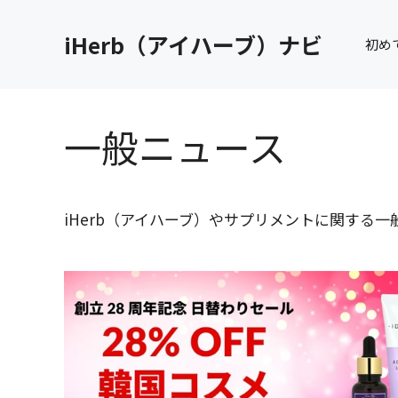
コ
ン
iHerb（アイハーブ）ナビ
初め
テ
ン
ツ
へ
一般ニュース
ス
キ
ッ
プ
iHerb（アイハーブ）やサプリメントに関する