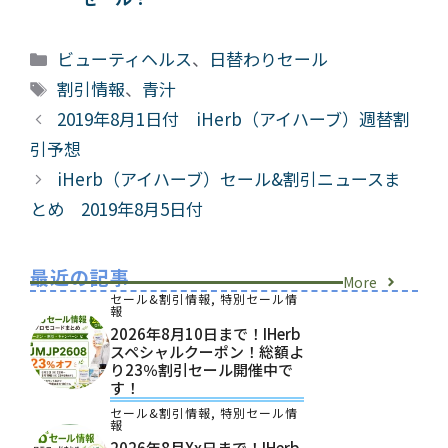
カ
ビューティヘルス
、
日替わりセール
テ
タ
割引情報
、
青汁
ゴ
グ
2019年8月1日付 iHerb（アイハーブ）週替割
リ
引予想
ー
iHerb（アイハーブ）セール&割引ニュースま
とめ 2019年8月5日付
最近の記事
More
セール&割引情報
,
特別セール情
報
2026年8月10日まで！iHerb
スペシャルクーポン！総額よ
り23％割引セール開催中で
す！
セール&割引情報
,
特別セール情
報
2026年8月xx日まで！iHerb