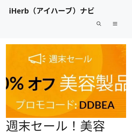
コ
iHerb（アイハーブ）ナビ
ン
テ
メ
ン
ツ
へ
ニ
ス
キ
ュ
ッ
プ
ー
週末セール！美容