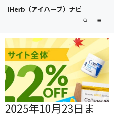
コ
iHerb（アイハーブ）ナビ
ン
テ
メ
ン
ツ
へ
ニ
ス
キ
ュ
ッ
プ
ー
2025年10月23日ま