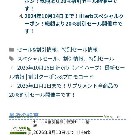
ポン！総額より20％割引セール開催中で
す！
2024年10月14日まで！iHerbスペシャルク
ーポン！総額より20％割引セール開催中で
す！
カ
セール&割引情報
、
特別セール情報
テ
タ
スペシャルセール
、
割引情報
、
特別セール
ゴ
グ
2025年10月16日 iHerb（アイハーブ）最新セー
リ
ル情報 | 割引クーポン&プロモコード
ー
2025年11月1日まで！サプリメント全商品の
20％割引セール開催中です！
最近の記事
More
セール&割引情報
,
特別セール情
報
2026年8月10日まで！iHerb