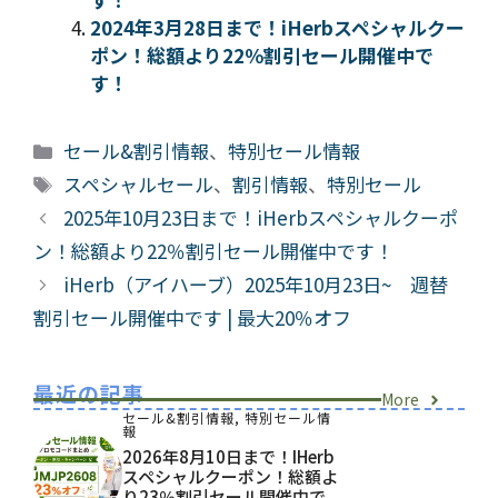
2024年3月28日まで！iHerbスペシャルクー
ポン！総額より22％割引セール開催中で
す！
カ
セール&割引情報
、
特別セール情報
テ
タ
スペシャルセール
、
割引情報
、
特別セール
ゴ
グ
2025年10月23日まで！iHerbスペシャルクーポ
リ
ン！総額より22％割引セール開催中です！
ー
iHerb（アイハーブ）2025年10月23日~ 週替
割引セール開催中です | 最大20％オフ
最近の記事
More
セール&割引情報
,
特別セール情
報
2026年8月10日まで！iHerb
スペシャルクーポン！総額よ
り23％割引セール開催中で