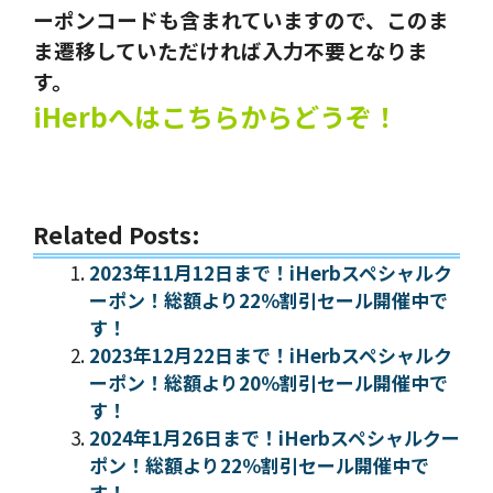
ーポンコードも含まれていますので、このま
ま遷移していただければ入力不要となりま
す。
iHerbへはこちらからどうぞ！
Related Posts:
2023年11月12日まで！iHerbスペシャルク
ーポン！総額より22％割引セール開催中で
す！
2023年12月22日まで！iHerbスペシャルク
ーポン！総額より20％割引セール開催中で
す！
2024年1月26日まで！iHerbスペシャルクー
ポン！総額より22％割引セール開催中で
す！