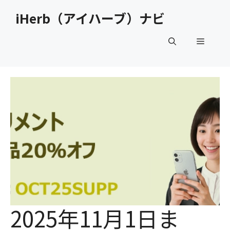
コ
iHerb（アイハーブ）ナビ
ン
テ
メ
ン
ツ
へ
ニ
ス
キ
ュ
ッ
プ
ー
2025年11月1日ま