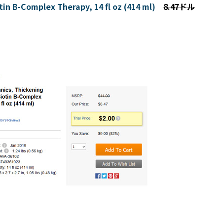
in B-Complex Therapy, 14 fl oz (414 ml)
8.47ドル