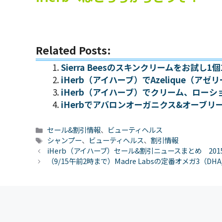
Related Posts:
Sierra Beesのスキンクリームをお試し
iHerb（アイハーブ）でAzelique（
iHerb（アイハーブ）でクリーム、ローシ
iHerbでアバロンオーガニクス&オーブリ
カ
セール&割引情報
、
ビューティヘルス
テ
タ
シャンプー
、
ビューティヘルス
、
割引情報
ゴ
グ
iHerb（アイハーブ）セール&割引ニュースまとめ 201
リ
（9/15午前2時まで）Madre Labsの定番オメガ3（D
ー