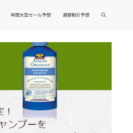
年間大型セール予想
週替割引予想