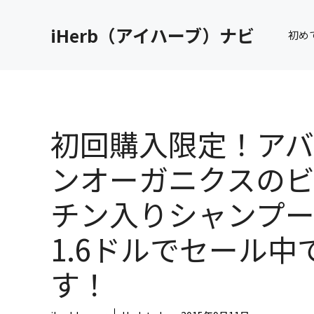
コ
ン
iHerb（アイハーブ）ナビ
初め
テ
ン
ツ
へ
ス
キ
初回購入限定！ア
ッ
プ
ンオーガニクスの
チン入りシャンプ
1.6ドルでセール中
す！