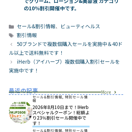
でクリーム、ローション&美容液 カテゴリ
の10%割引開催中です。
カ
セール&割引情報
、
ビューティヘルス
テ
タ
割引情報
ゴ
グ
50ブランドで複数個購入セールを実施中＆40ド
リ
ル以上で送料無料です！
ー
iHerb（アイハーブ）複数個購入割引セールを
実施中です！
最近の記事
More
セール&割引情報
,
特別セール情
報
2026年8月10日まで！iHerb
スペシャルクーポン！総額よ
り23％割引セール開催中で
す！
セール&割引情報
,
特別セール情