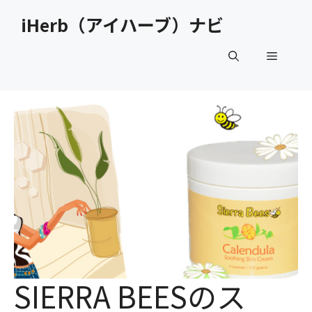
コ
iHerb（アイハーブ）ナビ
ン
テ
メ
ン
ツ
へ
ニ
ス
キ
ュ
ッ
プ
ー
SIERRA BEESのス