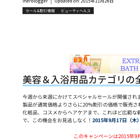
iherblogger
Updated on:
2015年11月26日
セール&割引情報
ビューティヘルス
美容＆入浴用品カテゴリの
今週から来週にかけてスペシャルセールが開催され
製品が通常価格よりさらに20%割引の価格で販売され
化粧品、コスメからヘアケアまで、これほど広範な
で、この機会をお見逃しなく！
2015年9月17日
このキャンペーンは2015年9