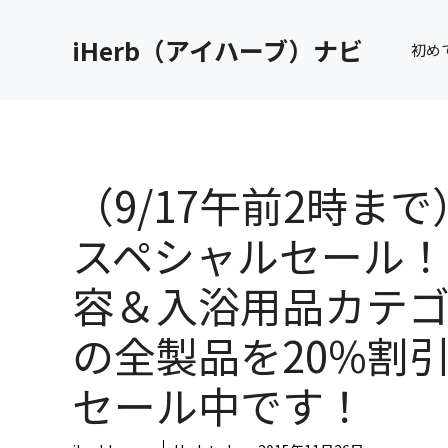
コ
ン
iHerb（アイハーブ）ナビ
初め
テ
ン
ツ
へ
ス
キ
（9/17午前2時まで
ッ
プ
スペシャルセール！
容＆入浴用品カテ
の全製品を20%割
セール中です！