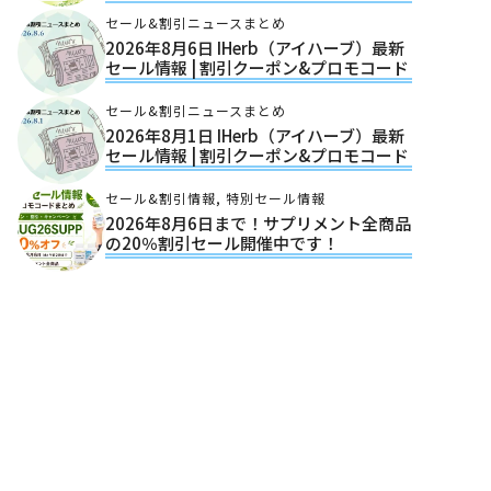
セール&割引ニュースまとめ
2026年8月6日 IHerb（アイハーブ）最新
セール情報 | 割引クーポン&プロモコード
セール&割引ニュースまとめ
2026年8月1日 IHerb（アイハーブ）最新
セール情報 | 割引クーポン&プロモコード
セール&割引情報
,
特別セール情報
2026年8月6日まで！サプリメント全商品
の20％割引セール開催中です！