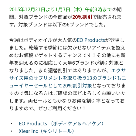
2015年12月31日より1月7日（木）午前3時まで
の期
間、対象ブランドの全商品が
20%割引
で販売されま
す。
対象ブランドは以下の6ブランドでした。
今週はボディオイルが大人気の
EO Products
が登場し
ました。乾燥する季節には欠かせないアイテムを控え
めなお値段でゲットするチャンスです！その他にも新
年を迎えるのに相応しく大量6ブランドが割引対象と
なりました。また週替割引ではありませんが、
エクサ
サイズ用のサプリメントを取り扱う13のブランドもニ
ューイヤーセールとして20%割引対象
となっておりま
すので気になる方はご確認のほどよろしくお願いいた
します。両セールともかなりお得な割引率となってお
りますので、ぜひご利用ください！
・
EO Products （ボディケア＆ヘアケア）
・
Xlear Inc（キシリトール）