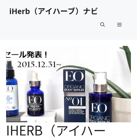
コ
iHerb（アイハーブ）ナビ
ン
テ
メ
ン
ツ
へ
ニ
ス
キ
ュ
ッ
プ
ー
IHERB（アイハー