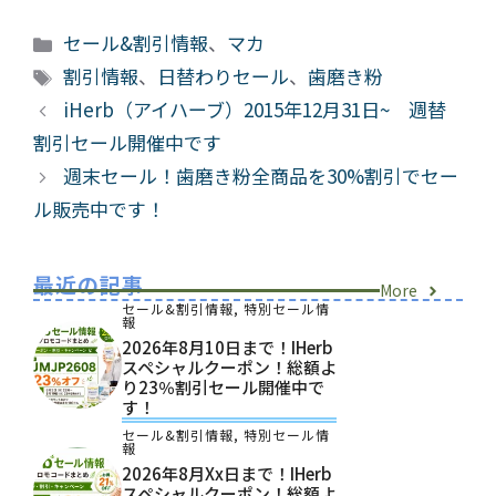
カ
セール&割引情報
、
マカ
テ
タ
割引情報
、
日替わりセール
、
歯磨き粉
ゴ
グ
iHerb（アイハーブ）2015年12月31日~ 週替
リ
割引セール開催中です
ー
週末セール！歯磨き粉全商品を30%割引でセー
ル販売中です！
最近の記事
More
セール&割引情報
,
特別セール情
報
2026年8月10日まで！iHerb
スペシャルクーポン！総額よ
り23％割引セール開催中で
す！
セール&割引情報
,
特別セール情
報
2026年8月xx日まで！iHerb
スペシャルクーポン！総額よ