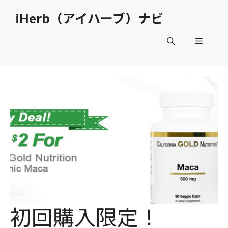
コ
iHerb（アイハーブ）ナビ
ン
テ
メ
ン
ツ
へ
ニ
ス
キ
ュ
ッ
プ
ー
初回購入限定！