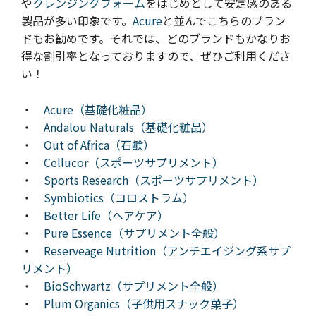
や
クレンジングフォーム
をはじめとして安定感のある
製品が多い印象です。
Acure
と並んでこちらのブラン
ドもお勧めです。それでは、
ど
のブランドもかなりお
得な割引率となっておりますので、ぜひご利用くださ
い！
・
Acure（基礎化粧品）
・
Andalou Naturals（基礎化粧品）
・
Out of Africa（石鹸）
・
Cellucor（スポーツサプリメント）
・
Sports Research（スポーツサプリメント）
・
Symbiotics（コロストラム）
・
Better Life（ヘアケア）
・
Pure Essence（サプリメント全般）
・
Reserveage Nutrition（アンチエイジング系サプ
リメント）
・
BioSchwartz（サプリメント全般）
・
Plum Organics（子供用スナック菓子）