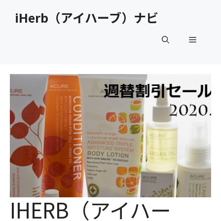
コ
iHerb（アイハーブ）ナビ
ン
テ
メ
ン
ツ
へ
ニ
ス
キ
ュ
ッ
プ
ー
IHERB（アイハー