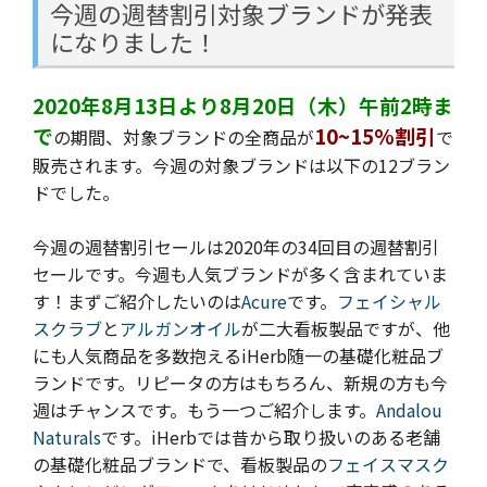
今週の週替割引対象ブランドが発表
になりました！
2020年8月13日より8月20日（木）午前2時ま
で
10~15%割引
の期間、対象ブランドの全商品が
で
販売されます。今週の
対象ブランドは以下の12ブラン
ドでした。
今週の週替割引セールは2020年の34回目の週替割引
セールです。今週も人気ブランドが多く含まれていま
す！
まずご紹介したいのは
Acure
です。
フェイシャル
スクラブ
と
アルガンオイル
が二大看板製品ですが、他
にも人気商品を多数抱えるiHerb随一の基礎化粧品ブ
ランドです。リピータの方はもちろん、新規の方も今
週はチャンスです。もう一つご紹介します。
Andalou
Naturals
です。iHerbでは昔から取り扱いのある老舗
の基礎化粧品ブランドで、看板製品の
フェイスマスク