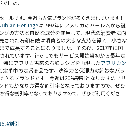
ドでした。
引セールです。
今週も人気ブランドが多く含まれています！
Nubian Heritage
は1992年にアメリカのハーレムから誕
ングの方法と自然な成分を使用して、現代の消費者に向
売された洗顔石鹼は消費者の大きな支持を得て、小さな
で成長することになりました。その後、2017年に国
収されています。iHerbでもサービス開始当初から長年定
、特にアフリカ古来の石鹸レシピを再現した
アフリカン
でも定番中の定番商品です。洗浄力と保湿力の絶妙なバラ
できるブランドです。今週は20%割引となりますのでリ
ンドもかなりお得な割引率となっておりますので、ぜひ
お得な割引率となっておりますので、ぜひご利用くださ
）15%割引