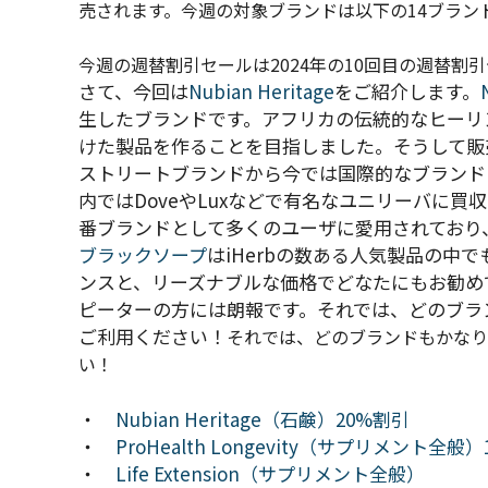
売されます。今週の
対象ブランドは以下の14ブラン
今週の週替割引セールは2024年の10回目の週替割
さて、今回は
Nubian Heritage
をご紹介します。
生したブランドです。アフリカの伝統的なヒーリ
けた製品を作ることを目指しました。そうして販
ストリートブランドから今では国際的なブランドま
内ではDoveやLuxなどで有名なユニリーバに買
番ブランドとして多くのユーザに愛用されており
ブラックソープ
はiHerbの数ある人気製品の中
ンスと、リーズナブルな価格でどなたにもお勧め
ピーターの方には朗報です。
それでは、どのブラ
ご利用ください！
それでは、どのブランドもかなり
い！
・
Nubian Heritage（石鹸）20%割引
・
ProHealth Longevity（サプリメント全般
・
Life Extension（サプリメント全般）