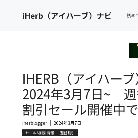
コ
ン
iHerb（アイハーブ）ナビ
初め
テ
ン
ツ
へ
ス
キ
ッ
IHERB（アイハーブ
プ
2024年3月7日~ 
割引セール開催中
iherblogger
2024年3月7日
セール&割引情報
週替割引