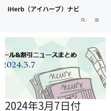
コ
iHerb（アイハーブ）ナビ
ン
テ
メ
ン
ツ
へ
ニ
ス
キ
ュ
ッ
プ
ー
2024年3月7日付