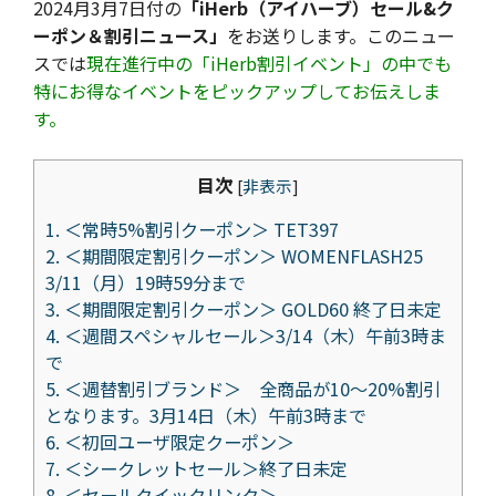
2024月3月7日付の
「iHerb（アイハーブ）セール&ク
ーポン＆割引ニュース」
をお送りします。このニュー
スでは
現在進行中の「iHerb割引イベント」の中でも
特にお得なイベントをピックアップしてお伝えしま
す。
目次
[
非表示
]
1.
＜常時5%割引クーポン＞ TET397
2.
＜期間限定割引クーポン＞ WOMENFLASH25
3/11（月）19時59分まで
3.
＜期間限定割引クーポン＞ GOLD60 終了日未定
4.
＜週間スペシャルセール＞3/14（木）午前3時ま
で
5.
＜週替割引ブランド＞ 全商品が10～20%割引
となります。3月14日（木）午前3時まで
6.
＜初回ユーザ限定クーポン＞
7.
＜シークレットセール＞終了日未定
8.
＜セールクイックリンク＞