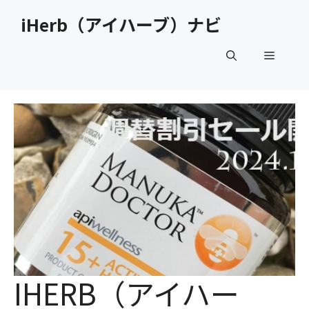
コ
iHerb（アイハーブ）ナビ
ン
テ
メ
ン
ツ
へ
ニ
ス
キ
ュ
ッ
プ
ー
IHERB（アイハー