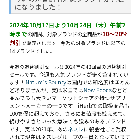
になりました！
2024年10月17日より10月24日（木）午前2
時まで
10～20%
の期間、対象ブランドの全商品が
割引
で販売されます。今週の
対象ブランドは以下の
14ブランドでした。
今週の週替割引セールは2024年の42回目の週替割引
今週も人気ブランドが多く含まれてい
セールです。
ます！
Nature’s Bounty
は国内での知名度はほとん
どありませんが、実は米国では
Now Foods
などと
並んで最も大きいマーケットシェアを持つサプリ
メントメーカーの一つです。iHerbでの取扱商品も
100を優に超えており、さらにお値段も控えめで、
続けやすさといった意味でも強みのあるブランド
です。実は2021年、あの
ネスレ
に親会社ごと買収
されて現在はネスレグループの一員となっています