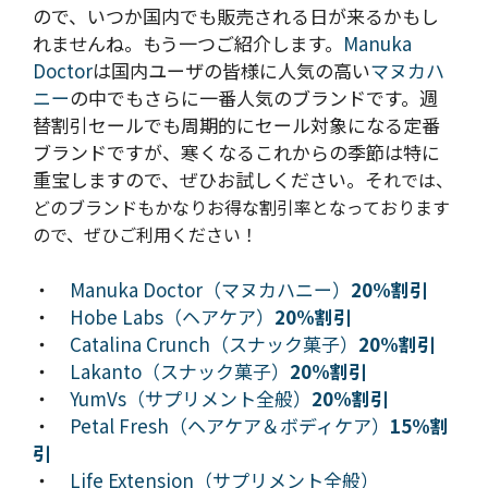
ので、いつか国内でも販売される日が来るかもし
れませんね。もう一つご紹介します。
Manuka
Doctor
は国内ユーザの皆様に人気の高い
マヌカハ
ニー
の中でもさらに一番人気のブランドです。週
替割引セールでも周期的にセール対象になる定番
ブランドですが、寒くなるこれからの季節は特に
重宝しますので、ぜひお試しください。
そ
れでは、
どのブランドもかなりお得な割引率となっております
ので、ぜひご利用ください！
・
Manuka Doctor（マヌカハニー）
20%割引
・
Hobe Labs（ヘアケア）
20%割引
・
Catalina Crunch（スナック菓子）
20%割引
・
Lakanto（スナック菓子）
20%割引
・
YumVs（サプリメント全般）
20%割引
・
Petal Fresh（ヘアケア＆ボディケア）
15%割
引
・
Life Extension（サプリメント全般）