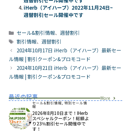
週替割引セール開催中です
iHerb（アイハーブ）2022年11月24日~
週替割引セール開催中です
カ
セール&割引情報
、
週替割引
テ
タ
割引情報
、
週替割引
ゴ
グ
2024年10月17日 iHerb（アイハーブ）最新セー
リ
ル情報 | 割引クーポン&プロモコード
ー
2024年10月21日 iHerb（アイハーブ）最新セー
ル情報 | 割引クーポン&プロモコード
最近の記事
More
セール&割引情報
,
特別セール情
報
2026年8月10日まで！iHerb
スペシャルクーポン！総額よ
り23％割引セール開催中で
す！