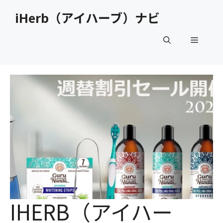
コ
iHerb（アイハーブ）ナビ
ン
テ
メ
ン
ツ
へ
ニ
ス
キ
ュ
ッ
プ
ー
IHERB（アイハー