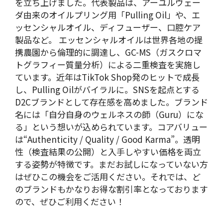
を立ち上げました。代表製品は、アーユルヴェー
ダ由来のオイルプリング用「Pulling Oil」や、エ
ッセンシャルオイル、ディフューザー、口腔ケア
製品など。 エッセンシャルオイルは世界各地の提
携農園から倫理的に調達し、GC-MS（ガスクロマ
トグラフィー質量分析）による二重検査を実施し
ています。近年はTikTok Shop発のヒットで成長
し、Pulling Oilがバイラルに。SNSを起点とする
D2Cブランドとして存在感を高めました。ブランド
名には「自分自身のウェルネスの師（Guru）にな
る」という想いが込められています。コアバリュー
は“Authenticity / Quality / Good Karma”。透明
性（検査結果の公開）と入手しやすい価格を両立
する姿勢が特徴です。まだお試しになっていない方
はぜひこの機会をご活用ください。
そ
れでは、ど
のブランドもかなりお得な割引率となっております
ので、ぜひご利用ください！