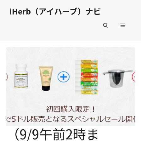
コ
iHerb（アイハーブ）ナビ
ン
テ
メ
ン
ツ
へ
ニ
ス
キ
ュ
ッ
プ
ー
（9/9午前2時ま