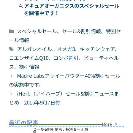
アキュアオーガニクスのスペシャルセール
を開催中です！
カ
スペシャルセール
、
セール&割引情報
、
特別セ
テ
ール情報
ゴ
タ
アルガンオイル
、
オメガ3
、
キッチンウェア
、
リ
グ
コエンザイムQ10
、
コンボ割引
、
ビューティヘル
ー
ス
、
割引情報
Madre Labsアサイーパウダー40%割引セール
の実施中です。
iHerb（アイハーブ）セール&割引ニュースま
とめ 2015年9月7日付
最近の記事
More
セール&割引情報
,
特別セール情
報