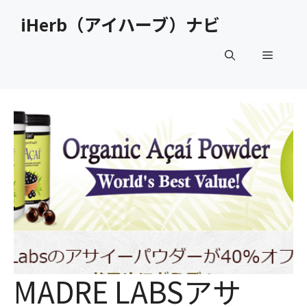
コ
iHerb（アイハーブ）ナビ
ン
テ
メ
ン
ツ
へ
ニ
ス
キ
ュ
ッ
プ
ー
MADRE LABSアサ