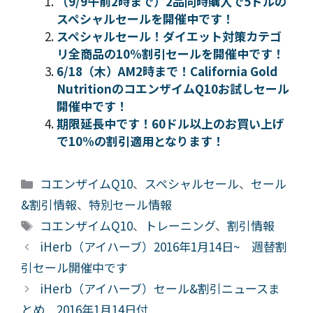
（9/9午前2時まで）2品同時購入で5ドルの
スペシャルセールを開催中です！
スペシャルセール！ダイエット対策カテゴ
リ全商品の10%割引セールを開催中です！
6/18（木）AM2時まで！California Gold
NutritionのコエンザイムQ10お試しセール
開催中です！
期限延長中です！60ドル以上のお買い上げ
で10%の割引適用となります！
カ
コエンザイムQ10
、
スペシャルセール
、
セール
テ
&割引情報
、
特別セール情報
ゴ
タ
コエンザイムQ10
、
トレーニング
、
割引情報
リ
グ
iHerb（アイハーブ）2016年1月14日~ 週替割
ー
引セール開催中です
iHerb（アイハーブ）セール&割引ニュースま
とめ 2016年1月14日付