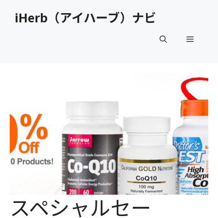
コ
iHerb（アイハーブ）ナビ
ン
テ
メ
ン
ツ
へ
ニ
ス
キ
ュ
ッ
プ
ー
スペシャルセー