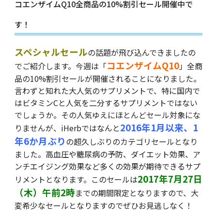
コエンザイムQ10全商品の10%割引セール開催中で
す！
スペシャルセール
の話題が飛び込んできましたの
コエンザイムQ10
でご紹介します。今週は「
」全商
品の10%割引セールが開催されることになりました。
言わずと知れた大人気のサプリメントで、特に国内で
はビタミンCと人気を二分するサプリメントではない
でしょうか。その人気ゆえにほとんどセール対象にな
2016年1月以来、1
りませんが、iHerbではなんと
年6か月ぶり
の超久しぶりのカテゴリセールとなり
ました。高血圧や糖尿病の予防、ダイエット効果、ア
ンチエイジング効果など多くの効果が期待できるサプ
2017年7月27日
リメントとなります。このセールは
（木）午前2時
までの期間限定となりますので、大
変希少なセールとなりますのでぜひお見逃しなく！