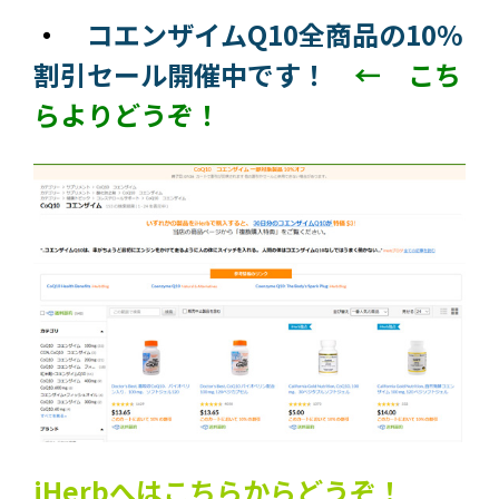
・
コエンザイムQ10全商品の10%
割引セール開催中です！
← こち
らよりどうぞ！
iHerbへはこちらからどうぞ！