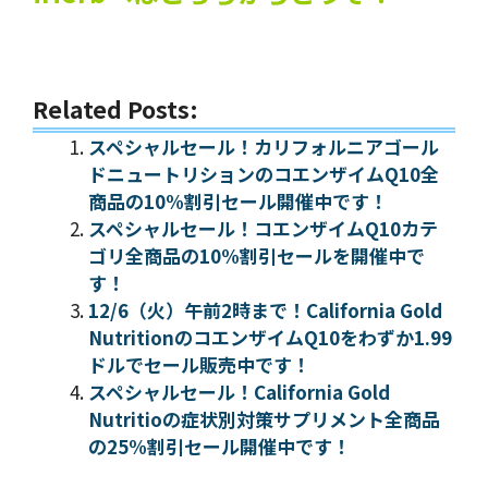
Related Posts:
スペシャルセール！カリフォルニアゴール
ドニュートリションのコエンザイムQ10全
商品の10%割引セール開催中です！
スペシャルセール！コエンザイムQ10カテ
ゴリ全商品の10%割引セールを開催中で
す！
12/6（火）午前2時まで！California Gold
NutritionのコエンザイムQ10をわずか1.99
ドルでセール販売中です！
スペシャルセール！California Gold
Nutritioの症状別対策サプリメント全商品
の25%割引セール開催中です！