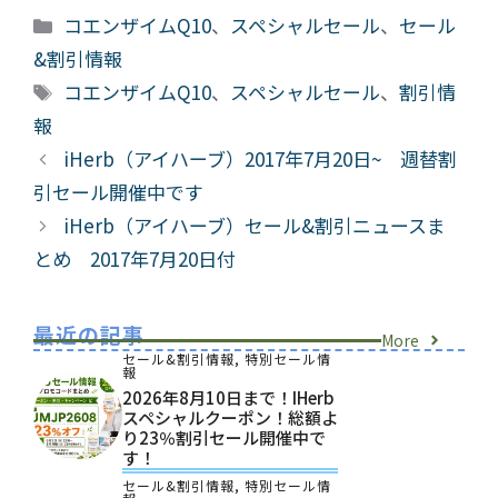
カ
コエンザイムQ10
、
スペシャルセール
、
セール
テ
&割引情報
ゴ
タ
コエンザイムQ10
、
スペシャルセール
、
割引情
リ
グ
報
ー
iHerb（アイハーブ）2017年7月20日~ 週替割
引セール開催中です
iHerb（アイハーブ）セール&割引ニュースま
とめ 2017年7月20日付
最近の記事
More
セール&割引情報
,
特別セール情
報
2026年8月10日まで！iHerb
スペシャルクーポン！総額よ
り23％割引セール開催中で
す！
セール&割引情報
,
特別セール情