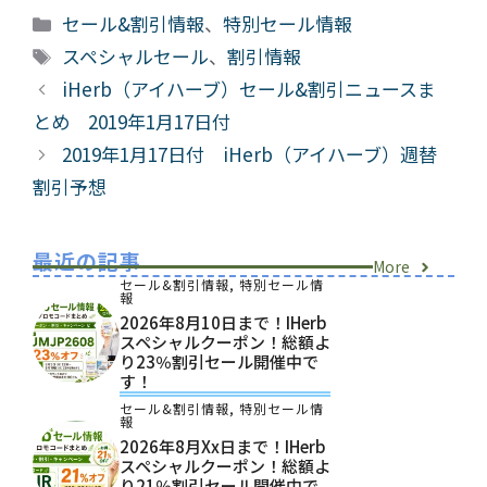
カ
セール&割引情報
、
特別セール情報
テ
タ
スペシャルセール
、
割引情報
ゴ
グ
iHerb（アイハーブ）セール&割引ニュースま
リ
とめ 2019年1月17日付
ー
2019年1月17日付 iHerb（アイハーブ）週替
割引予想
最近の記事
More
セール&割引情報
,
特別セール情
報
2026年8月10日まで！iHerb
スペシャルクーポン！総額よ
り23％割引セール開催中で
す！
セール&割引情報
,
特別セール情
報
2026年8月xx日まで！iHerb
スペシャルクーポン！総額よ
り21％割引セール開催中で