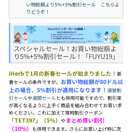
い物総額より5％+5%割引セール こちらよ
りどうぞ！
スペシャルセール！お買い物総額よ
り5%+5%割引セール！「FUYU19」
iHerbで1月の新春セールが始まりました！
新
お買い物総額が80ドル以
春セールの条件ですが、
上の場合、5%割引が適用になります！
週替割
引セール
や
週間セール
とも併用可能ですので、割引率
が高くなるように上手く商品を組み合わせてお買い求
めください。これに加えて常時割引クーポン
「TET397」（5%）
まとめ買い割引
や
（10%）
も併用できます。さらにお買い上げ時に次