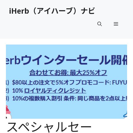
コ
iHerb（アイハーブ）ナビ
ン
テ
メ
ン
ツ
へ
ニ
ス
キ
ュ
ッ
プ
ー
スペシャルセー