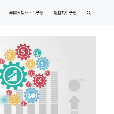
年間大型セール予想
週替割引予想