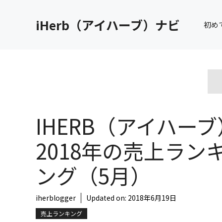
コ
ン
iHerb（アイハーブ）ナビ
初め
テ
ン
ツ
へ
ス
キ
ッ
IHERB（アイハーブ
プ
2018年の売上ラン
ング（5月）
iherblogger
Updated on:
2018年6月19日
売上ランキング